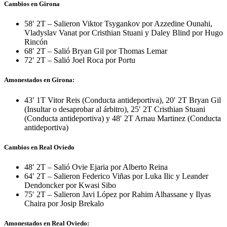
Cambios en Girona
58′ 2T – Salieron Viktor Tsygankov por Azzedine Ounahi,
Vladyslav Vanat por Cristhian Stuani y Daley Blind por Hugo
Rincón
68′ 2T – Salió Bryan Gil por Thomas Lemar
72′ 2T – Salió Joel Roca por Portu
Amonestados en Girona:
43′ 1T Vitor Reis (Conducta antideportiva), 20′ 2T Bryan Gil
(Insultar o desaprobar al árbitro), 25′ 2T Cristhian Stuani
(Conducta antideportiva) y 48′ 2T Arnau Martinez (Conducta
antideportiva)
Cambios en Real Oviedo
48′ 2T – Salió Ovie Ejaria por Alberto Reina
64′ 2T – Salieron Federico Viñas por Luka Ilic y Leander
Dendoncker por Kwasi Sibo
75′ 2T – Salieron Javi López por Rahim Alhassane y Ilyas
Chaira por Josip Brekalo
Amonestados en Real Oviedo: