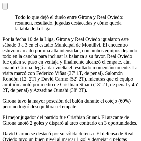
Todo lo que dejó el duelo entre Girona y Real Oviedo:
resumen, resultado, jugadas destacadas y cómo queda
la tabla de la Liga.
Por la fecha 10 de la Liga, Girona y Real Oviedo igualaron este
sábado 3 a 3 en el estadio Municipal de Montilivi. El encuentro
estuvo marcado por una alta intensidad, con ambos equipos dejando
todo en la cancha para inclinar la balanza a su favor. Real Oviedo
fue quien se puso en ventaja y finalmente alcanzó el empate, aún
cuando Girona llegó a dar vuelta el resultado momentáneamente. La
visita marcó con Federico Viñas (37′ 1T, de penal), Salomón
Rondón (12′ 2T) y David Carmo (52′ 2T), mientras que el equipo
anfitrión anotó por medio de Cristhian Stuani (18′ 2T, de penal y 45′
2T, de penal) y Azzedine Ounahi (38′ 2T).
Girona tuvo la mayor posesión del balón durante el cotejo (60%)
pero no logró desequilibrar el empate.
El mejor jugador del partido fue Cristhian Stuani. El atacante de
Girona anotó 2 goles y disparó al arco contrario en 3 oportunidades.
David Carmo se destacó por su sólida defensa. El defensa de Real
Oviedo tuvo un buen nivel al marcar 1 gol y despejar 4 pelotas