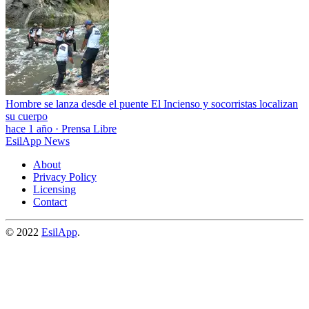
Hombre se lanza desde el puente El Incienso y socorristas localizan
su cuerpo
hace 1 año
·
Prensa Libre
EsilApp News
About
Privacy Policy
Licensing
Contact
© 2022
EsilApp
.