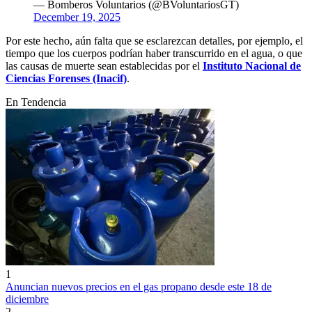
— Bomberos Voluntarios (@BVoluntariosGT)
December 19, 2025
Por este hecho, aún falta que se esclarezcan detalles, por ejemplo, el
tiempo que los cuerpos podrían haber transcurrido en el agua, o que
las causas de muerte sean establecidas por el
Instituto Nacional de
Ciencias Forenses (Inacif)
.
En Tendencia
1
Anuncian nuevos precios en el gas propano desde este 18 de
diciembre
2