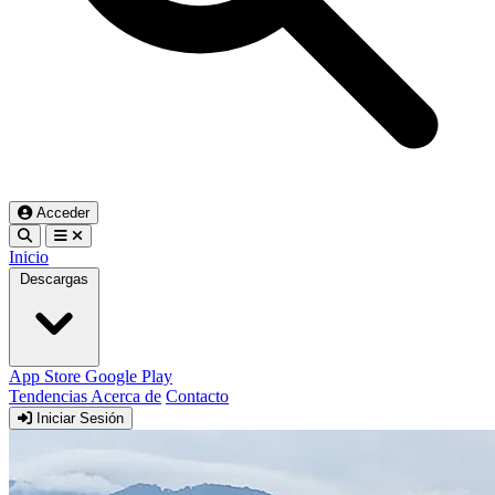
Acceder
Inicio
Descargas
App Store
Google Play
Tendencias
Acerca de
Contacto
Iniciar Sesión