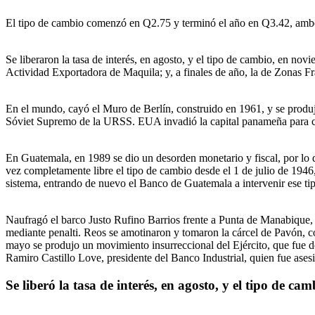
El tipo de cambio comenzó en Q2.75 y terminó el año en Q3.42, am
Se liberaron la tasa de interés, en agosto, y el tipo de cambio, en n
Actividad Exportadora de Maquila; y, a finales de año, la de Zonas F
En el mundo, cayó el Muro de Berlín, construido en 1961, y se produj
Sóviet Supremo de la URSS. EUA invadió la capital panameña para ca
En Guatemala, en 1989 se dio un desorden monetario y fiscal, por lo
vez completamente libre el tipo de cambio desde el 1 de julio de 194
sistema, entrando de nuevo el Banco de Guatemala a intervenir ese tip
Naufragó el barco Justo Rufino Barrios frente a Punta de Manabique,
mediante penalti. Reos se amotinaron y tomaron la cárcel de Pavón, co
mayo se produjo un movimiento insurreccional del Ejército, que fue d
Ramiro Castillo Love, presidente del Banco Industrial, quien fue asesi
Se liberó la tasa de interés, en agosto, y el tipo de c