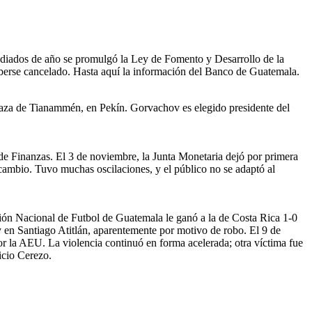
 mediados de año se promulgó la Ley de Fomento y Desarrollo de la
haberse cancelado. Hasta aquí la información del Banco de Guatemala.
Plaza de Tianammén, en Pekín. Gorvachov es elegido presidente del
de Finanzas. El 3 de noviembre, la Junta Monetaria dejó por primera
cambio. Tuvo muchas oscilaciones, y el público no se adaptó al
ión Nacional de Futbol de Guatemala le ganó a la de Costa Rica 1-0
y en Santiago Atitlán, aparentemente por motivo de robo. El 9 de
r la AEU. La violencia continuó en forma acelerada; otra víctima fue
icio Cerezo.