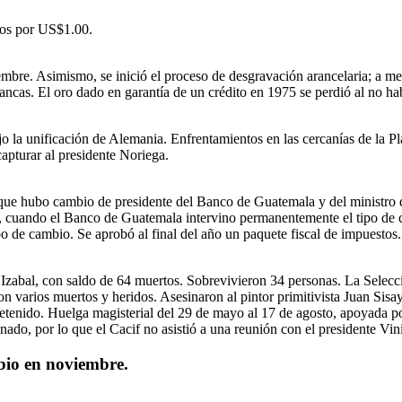
bos por US$1.00.
oviembre. Asimismo, se inició el proceso de desgravación arancelaria; a
rancas. El oro dado en garantía de un crédito en 1975 se perdió al no 
o la unificación de Alemania. Enfrentamientos en las cercanías de la 
pturar al presidente Noriega.
 que hubo cambio de presidente del Banco de Guatemala y del ministro 
6, cuando el Banco de Guatemala intervino permanentemente el tipo de 
o de cambio. Se aprobó al final del año un paquete fiscal de impuestos.
 Izabal, con saldo de 64 muertos. Sobrevivieron 34 personas. La Selecc
n varios muertos y heridos. Asesinaron al pintor primitivista Juan Sisa
etenido. Huelga magisterial del 29 de mayo al 17 de agosto, apoyada po
nado, por lo que el Cacif no asistió a una reunión con el presidente Vin
ambio en noviembre.