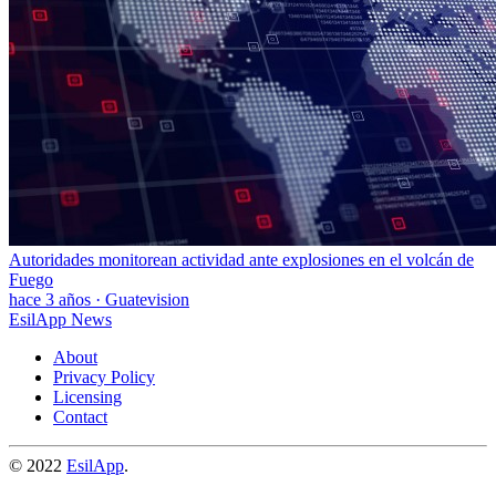
Autoridades monitorean actividad ante explosiones en el volcán de
Fuego
hace 3 años
·
Guatevision
EsilApp News
About
Privacy Policy
Licensing
Contact
© 2022
EsilApp
.