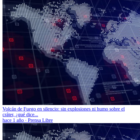
Volcán de Fuego en silencio: sin explosiones ni humo sobre el
cráter, ¿qué dice...
hace 1 año
·
Prensa Libre