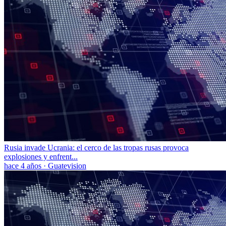
Rusia invade Ucrania: el cerco de las tropas rusas provoca
explosiones y enfrent...
hace 4 años
·
Guatevision