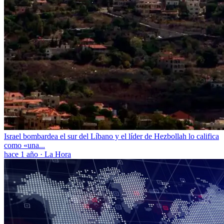
Israel bombardea el sur del Líbano y el líder de Hezbollah lo califica
como «una...
hace 1 año
·
La Hora