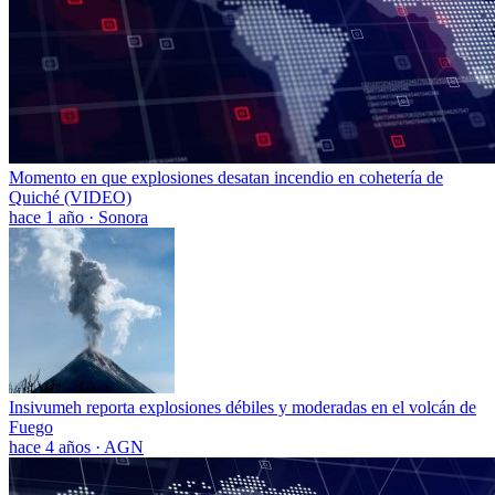
Momento en que explosiones desatan incendio en cohetería de
Quiché (VIDEO)
hace 1 año
·
Sonora
Insivumeh reporta explosiones débiles y moderadas en el volcán de
Fuego
hace 4 años
·
AGN