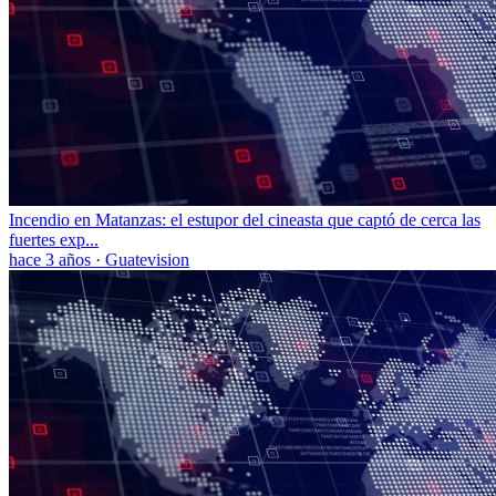
Incendio en Matanzas: el estupor del cineasta que captó de cerca las
fuertes exp...
hace 3 años
·
Guatevision