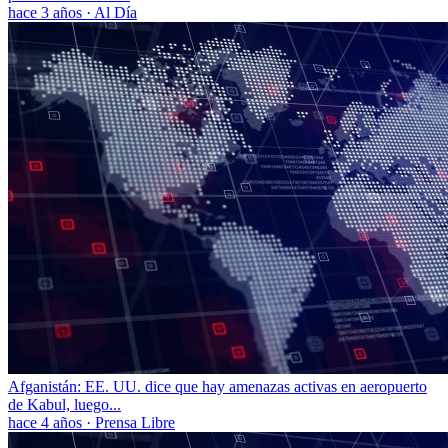
hace 3 años
·
Al Día
Afganistán: EE. UU. dice que hay amenazas activas en aeropuerto
de Kabul, luego...
hace 4 años
·
Prensa Libre