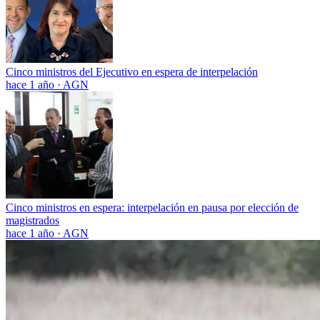
Cinco ministros del Ejecutivo en espera de interpelación
hace 1 año
·
AGN
Cinco ministros en espera: interpelación en pausa por elección de
magistrados
hace 1 año
·
AGN