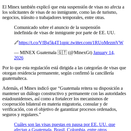
El Minex también explicó que esta suspensión de visas no afecta a
los solicitantes de visas de no inmigrante, como las de turismo,
negocios, tránsito o trabajadores temporales, entre otras.
Comunicado sobre el anuncio de la suspensión
indefinida de visas de inmigrante por parte de EE. UU.
🔗
https://t.co/VfBg5k4T1q
pic.twitter.com/1RUoMezmVW
— MINEX Guatemala 🇬🇹 (@MinexGt)
January 14,
2026
Por lo que esta regulación está dirigida a las categorías de visas que
otorgan residencia permanente, según confirmó la cancillería
guatemalteca.
Además, el Minex indicó que “Guatemala reitera su disposición a
mantener un diálogo constructivo y permanente con las autoridades
estadounidenses, así como a fortalecer los mecanismos de
cooperación bilateral en materia migratoria, consular y de
verificación, con el objetivo de garantizar procesos ordenados,
seguros y regulares.”
Cuáles son las visas puestas en pausa por EE. UU. que
afectan a Guatemala, Brasil, Colombia, entre otros