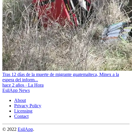
Tras 12 días de la muerte de migrante guatemalteca, Minex a la
espera del inform...
hace 2 años
·
La Hora
EsilApp News
About
Privacy Policy
Licensing
Contact
© 2022
EsilApp
.