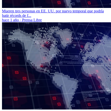
Mueren tres personas en EE. UU. por nuevo temporal que podría
batir récords de f...
hace 1 año
·
Prensa Libre