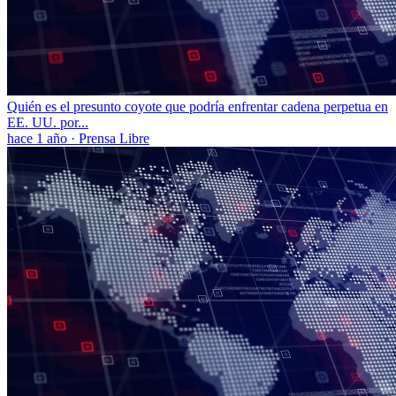
Quién es el presunto coyote que podría enfrentar cadena perpetua en
EE. UU. por...
hace 1 año
·
Prensa Libre