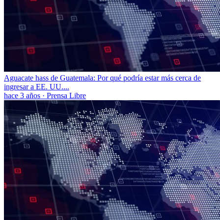
Aguacate hass de Guatemala: Por qué podría estar más cerca de
ingresar a EE. UU....
hace 3 años
·
Prensa Libre