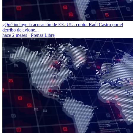
¿Qué incluye la acusación de EE. UU. contra Raúl Castro por el
derribo de avione...
hace 2 meses
·
Prensa Libre