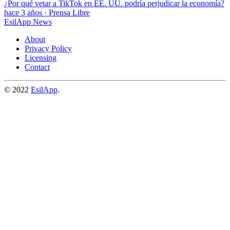
¿Por qué vetar a TikTok en EE. UU. podría perjudicar la economía?
hace 3 años
·
Prensa Libre
EsilApp News
About
Privacy Policy
Licensing
Contact
© 2022
EsilApp
.