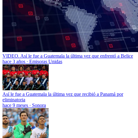
VIDEO. Así le fue a Guatemala la última vez que enfrentó a Belice
hace 3 años
·
Emisoras Unidas
Así le fue a Guatemala la última vez que recibió a Panamá por
eliminatoria
hace 9 meses
·
Sonora