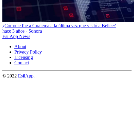
¿Cómo le fue a Guatemala la última vez que visitó a Belice?
hace 3 años
·
Sonora
EsilApp News
About
Privacy Policy
Licensing
Contact
© 2022
EsilApp
.