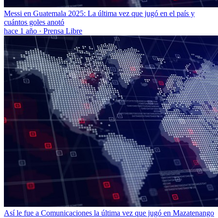
Messi en Guatemala 2025: La última vez que jugó en el país y
cuántos goles anotó
hace 1 año
·
Prensa Libre
Así le fue a Comunicaciones la última vez que jugó en Mazatenango