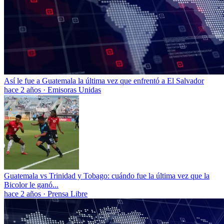
Así le fue a Guatemala la última vez que enfrentó a El Salvador
hace 2 años
·
Emisoras Unidas
Guatemala vs Trinidad y Tobago: cuándo fue la última vez que la
Bicolor le ganó...
hace 2 años
·
Prensa Libre