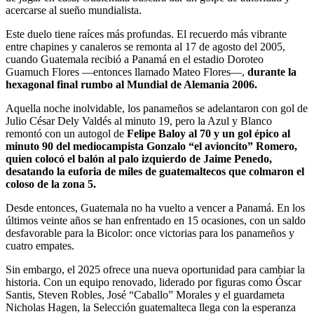
acercarse al sueño mundialista.
Este duelo tiene raíces más profundas. El recuerdo más vibrante
entre chapines y canaleros se remonta al 17 de agosto del 2005,
cuando Guatemala recibió a Panamá en el estadio Doroteo
Guamuch Flores —entonces llamado Mateo Flores—,
durante la
hexagonal final rumbo al Mundial de Alemania 2006.
Aquella noche inolvidable, los panameños se adelantaron con gol de
Julio César Dely Valdés al minuto 19, pero la Azul y Blanco
remontó con un autogol de
Felipe Baloy al 70 y un gol épico al
minuto 90 del mediocampista Gonzalo “el avioncito” Romero,
quien colocó el balón al palo izquierdo de Jaime Penedo,
desatando la euforia de miles de guatemaltecos que colmaron el
coloso de la zona 5.
Desde entonces, Guatemala no ha vuelto a vencer a Panamá. En los
últimos veinte años se han enfrentado en 15 ocasiones, con un saldo
desfavorable para la Bicolor: once victorias para los panameños y
cuatro empates.
Sin embargo, el 2025 ofrece una nueva oportunidad para cambiar la
historia. Con un equipo renovado, liderado por figuras como Óscar
Santis, Steven Robles, José “Caballo” Morales y el guardameta
Nicholas Hagen, la Selección guatemalteca llega con la esperanza