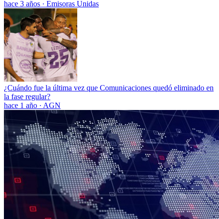
hace 3 años
·
Emisoras Unidas
¿Cuándo fue la última vez que Comunicaciones quedó eliminado en
la fase regular?
hace 1 año
·
AGN