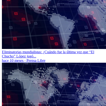
Eliminatorias mundialistas: ¿Cuándo fue la última vez que “El
Chucho” López jugó...
hace 10 meses
·
Prensa Libre