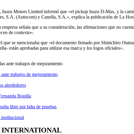
, Isuzu Motors Limited informó que «el pickup Isuzu D-Max, y la cam
es, S.A. (Autocom) y Canella, S.A.», explica la publicación de La Hora
presa señala que a su consideración, las afirmaciones que no cuentan 
ecen de contexto».
el que se mencionaba que «el documento firmado por Shinichiro Otatsu
a- están aprobadas para utilizar esa marca y los logos oficiales».
 ante trabajos de mejoramiento
us alrededores
Fernanda Bonilla
lta libre por falta de pruebas
institucional
 INTERNATIONAL