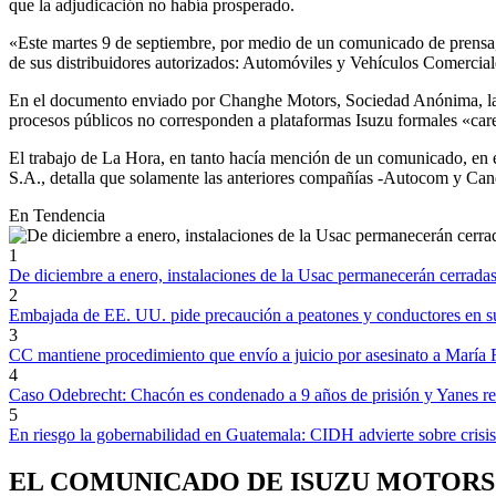
que la adjudicación no había prosperado.
«Este martes 9 de septiembre, por medio de un comunicado de prensa
de sus distribuidores autorizados: Automóviles y Vehículos Comercial
En el documento enviado por Changhe Motors, Sociedad Anónima, la em
procesos públicos no corresponden a plataformas Isuzu formales «car
El trabajo de La Hora, en tanto hacía mención de un comunicado, en 
S.A., detalla que solamente las anteriores compañías -Autocom y Canell
En Tendencia
1
De diciembre a enero, instalaciones de la Usac permanecerán cerradas
2
Embajada de EE. UU. pide precaución a peatones y conductores en s
3
CC mantiene procedimiento que envío a juicio por asesinato a María 
4
Caso Odebrecht: Chacón es condenado a 9 años de prisión y Yanes resu
5
En riesgo la gobernabilidad en Guatemala: CIDH advierte sobre crisis 
EL COMUNICADO DE ISUZU MOTORS