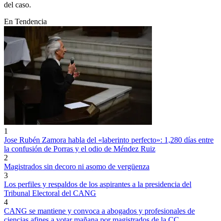
del caso.
En Tendencia
1
Jose Rubén Zamora habla del «laberinto perfecto»: 1,280 días entre
la confusión de Porras y el odio de Méndez Ruiz
2
Magistrados sin decoro ni asomo de vergüenza
3
Los perfiles y respaldos de los aspirantes a la presidencia del
Tribunal Electoral del CANG
4
CANG se mantiene y convoca a abogados y profesionales de
ciencias afines a votar mañana por magistrados de la CC