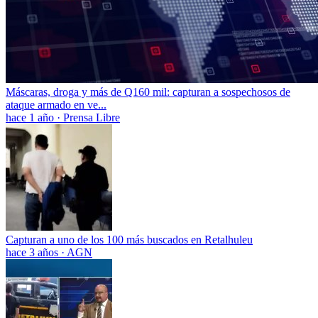
Máscaras, droga y más de Q160 mil: capturan a sospechosos de
ataque armado en ve...
hace 1 año
·
Prensa Libre
Capturan a uno de los 100 más buscados en Retalhuleu
hace 3 años
·
AGN