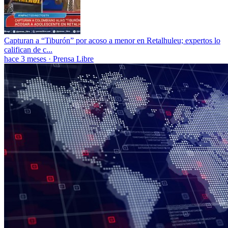
Capturan a “Tiburón” por acoso a menor en Retalhuleu; expertos lo
califican de c...
hace 3 meses
·
Prensa Libre