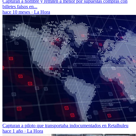
Capturan a hombre y remiten a menor por supuestas compras con
billetes falsos en...
hace 10 meses
·
La Hora
Capturan a piloto que transportaba indocumentados en Retalhuleu
hace 1 año
·
La Hora