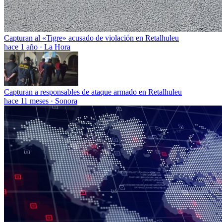
Capturan al «Tigre» acusado de violación en Retalhuleu
hace 1 año
·
La Hora
Capturan a responsables de ataque armado en Retalhuleu
hace 11 meses
·
Sonora