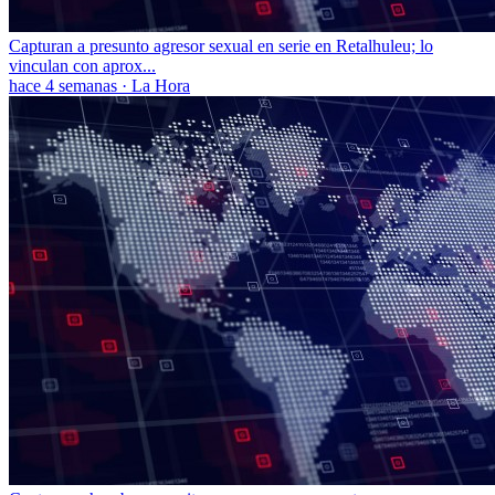
Capturan a presunto agresor sexual en serie en Retalhuleu; lo
vinculan con aprox...
hace 4 semanas
·
La Hora