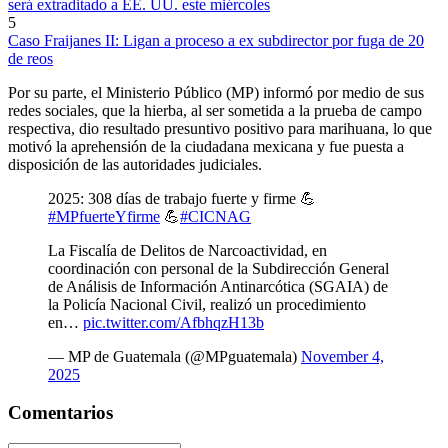
será extraditado a EE. UU. este miércoles
5
Caso Fraijanes II: Ligan a proceso a ex subdirector por fuga de 20
de reos
Por su parte, el Ministerio Público (MP) informó por medio de sus
redes sociales, que la hierba, al ser sometida a la prueba de campo
respectiva, dio resultado presuntivo positivo para marihuana, lo que
motivó la aprehensión de la ciudadana mexicana y fue puesta a
disposición de las autoridades judiciales.
2025: 308 días de trabajo fuerte y firme 💪
#MPfuerteYfirme
💪
#CICNAG
La Fiscalía de Delitos de Narcoactividad, en
coordinación con personal de la Subdirección General
de Análisis de Información Antinarcótica (SGAIA) de
la Policía Nacional Civil, realizó un procedimiento
en…
pic.twitter.com/AfbhqzH13b
— MP de Guatemala (@MPguatemala)
November 4,
2025
Comentarios