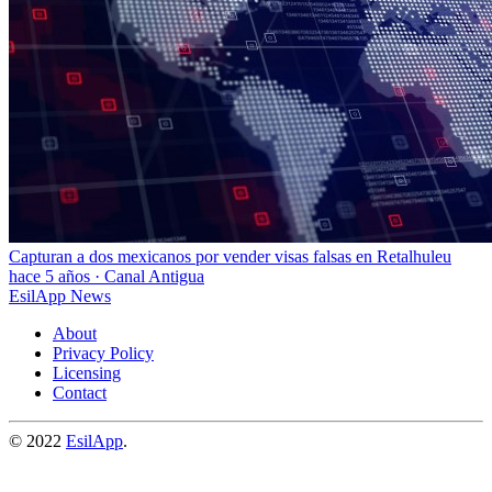
Capturan a dos mexicanos por vender visas falsas en Retalhuleu
hace 5 años
·
Canal Antigua
EsilApp News
About
Privacy Policy
Licensing
Contact
© 2022
EsilApp
.