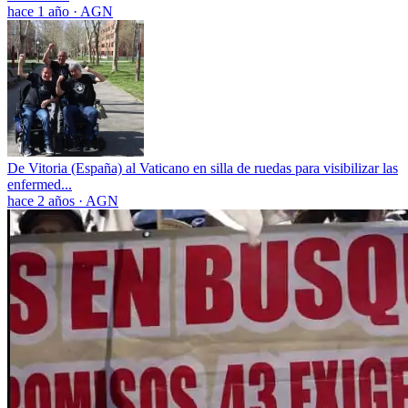
hace 1 año
·
AGN
De Vitoria (España) al Vaticano en silla de ruedas para visibilizar las
enfermed...
hace 2 años
·
AGN