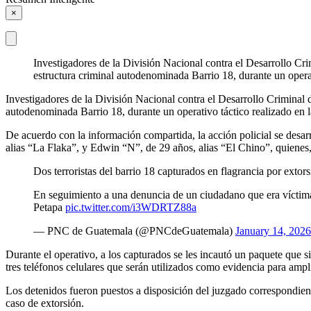
×
Investigadores de la División Nacional contra el Desarrollo Cr
estructura criminal autodenominada Barrio 18, durante un oper
Investigadores de la División Nacional contra el Desarrollo Criminal 
autodenominada Barrio 18, durante un operativo táctico realizado en 
De acuerdo con la información compartida, la acción policial se desa
alias “La Flaka”, y Edwin “N”, de 29 años, alias “El Chino”, quienes,
Dos terroristas del barrio 18 capturados en flagrancia por extor
En seguimiento a una denuncia de un ciudadano que era víctima
Petapa
pic.twitter.com/i3WDRTZ88a
— PNC de Guatemala (@PNCdeGuatemala)
January 14, 2026
Durante el operativo, a los capturados se les incautó un paquete que 
tres teléfonos celulares que serán utilizados como evidencia para ampl
Los detenidos fueron puestos a disposición del juzgado correspondiente
caso de extorsión.