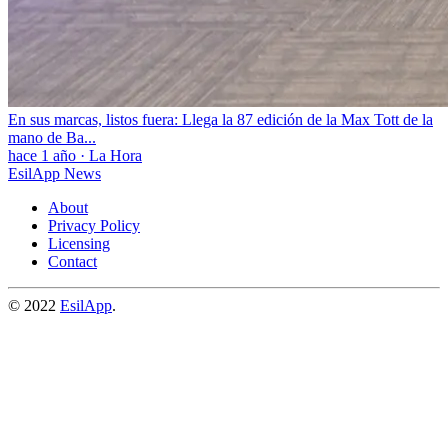
En sus marcas, listos fuera: Llega la 87 edición de la Max Tott de la
mano de Ba...
hace 1 año
·
La Hora
EsilApp News
About
Privacy Policy
Licensing
Contact
© 2022
EsilApp
.