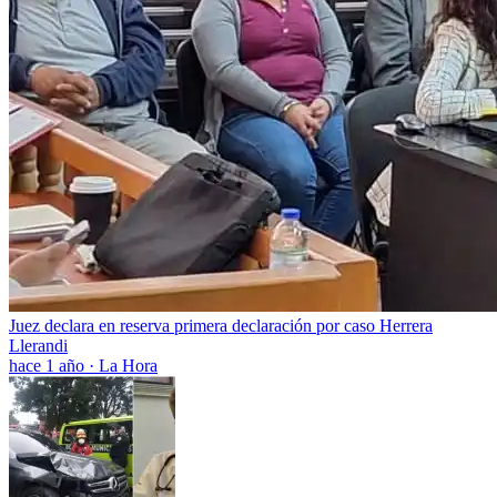
Juez declara en reserva primera declaración por caso Herrera
Llerandi
hace 1 año
·
La Hora