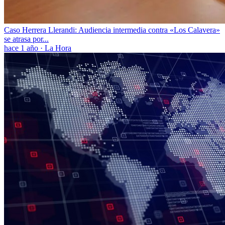
Caso Herrera Llerandi: Audiencia intermedia contra «Los Calavera»
se atrasa por...
hace 1 año
·
La Hora