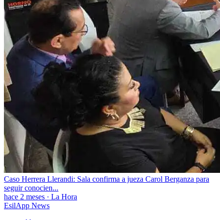
Caso Herrera Llerandi: Sala confirma a jueza Carol Berganza para
seguir conocien...
hace 2 meses
·
La Hora
EsilApp News