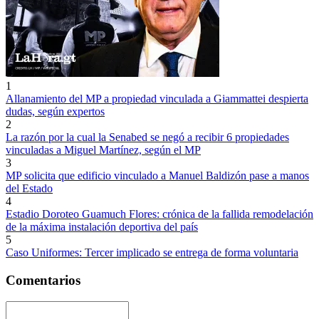
1
Allanamiento del MP a propiedad vinculada a Giammattei despierta
dudas, según expertos
2
La razón por la cual la Senabed se negó a recibir 6 propiedades
vinculadas a Miguel Martínez, según el MP
3
MP solicita que edificio vinculado a Manuel Baldizón pase a manos
del Estado
4
Estadio Doroteo Guamuch Flores: crónica de la fallida remodelación
de la máxima instalación deportiva del país
5
Caso Uniformes: Tercer implicado se entrega de forma voluntaria
Comentarios