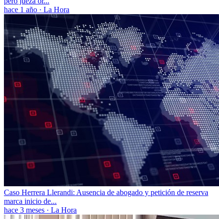
pero jueza or...
hace 1 año
·
La Hora
Caso Herrera Llerandi: Ausencia de abogado y petición de reserva
marca inicio de...
hace 3 meses
·
La Hora