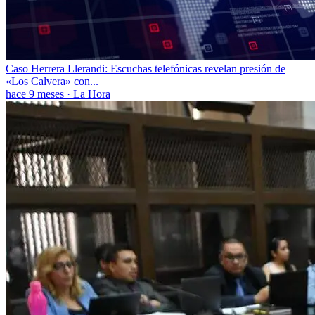
Caso Herrera Llerandi: Escuchas telefónicas revelan presión de
«Los Calvera» con...
hace 9 meses
·
La Hora