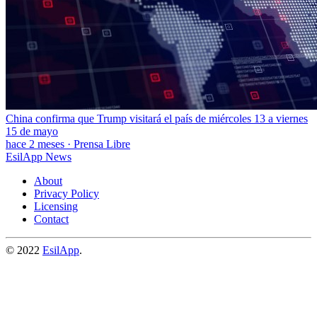
China confirma que Trump visitará el país de miércoles 13 a viernes
15 de mayo
hace 2 meses
·
Prensa Libre
EsilApp News
About
Privacy Policy
Licensing
Contact
© 2022
EsilApp
.