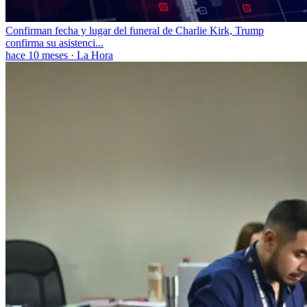
Confirman fecha y lugar del funeral de Charlie Kirk, Trump
confirma su asistenci...
hace 10 meses
·
La Hora