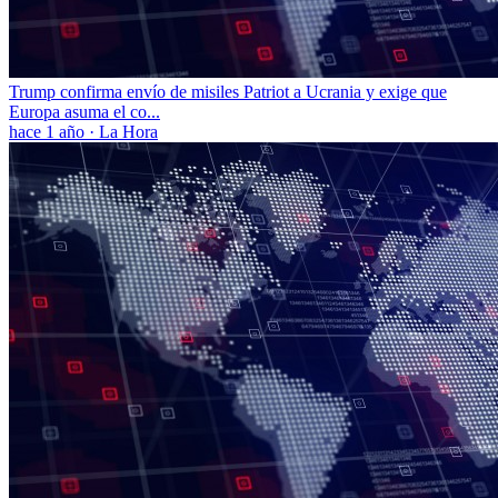
Trump confirma envío de misiles Patriot a Ucrania y exige que
Europa asuma el co...
hace 1 año
·
La Hora