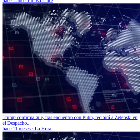
hace 1 año
·
Prensa Libre
Trump confirma que, tras encuentro con Putin, recibirá a Zelenski en
el Despacho...
hace 11 meses
·
La Hora