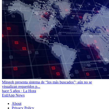
Mingob presenta sistema de “los más buscados”; aún no se
visualizan requeridos p...
hace 5 años
·
La Hora
EsilApp News
About
Privacy Policy