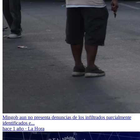
Mingob aun no presenta denuncias de los infiltrados parcialmente
identificados e...
hace 1 año
·
La Hora