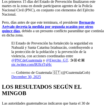
Los primeros 15 días del Estado de Prevención finalizaron este
martes en la zona en donde participaron agentes de la Policía
Nacional Civil (PNC), en conjunto con elementos del Ejército
Nacional.
Pero, días antes de que este terminara, el presidente
Bernardo
Arévalo decreta la medida por segunda ocasión por otros
quince días
, debido a un presunto conflicto paramilitar que continúa
en dicha zona.
El Estado de Prevención ha fortalecido la seguridad en
Nahualá y Santa Catarina Ixtahuacán, contribuyendo a
la protección de la población y la prevención de la
violencia, con acciones coordinadas entre
@PNCdeGuatemala
y
@Ejercito_GT
. 🫱🏼‍🫲🏽
pic.twitter.com/lRJIctTgHc
— Gobierno de Guatemala 🇬🇹 (@GuatemalaGob)
December 30, 2025
LOS RESULTADOS SEGÚN EL
MINGOB
Las autoridades guatemaltecas indicaron que hasta el 30 de