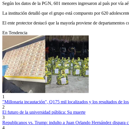
Según los datos de la PGN, 601 menores ingresaron al país por vía aére
La institución detalló que el grupo está compuesto por 620 adolesce
El ente protector destacó que la mayoría proviene de departamentos
En Tendencia
1
"Millonaria incautación", Q175 mil localizados y los resultados de los
2
El futuro de la universidad pública: Su muerte
3
Republicanos vs. Trump: indulto a Juan Orlando Hernández dispara cr
4