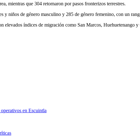
a, mientras que 304 retornaron por pasos fronterizos terrestres.
ntes y niños de género masculino y 285 de género femenino, con un ran
 con elevados índices de migración como San Marcos, Huehuetenango y
 operativos en Escuintla
íticas