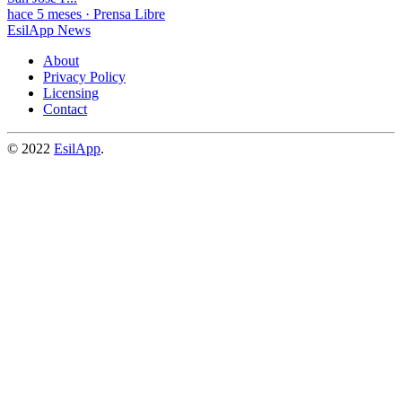
hace 5 meses
·
Prensa Libre
EsilApp News
About
Privacy Policy
Licensing
Contact
© 2022
EsilApp
.