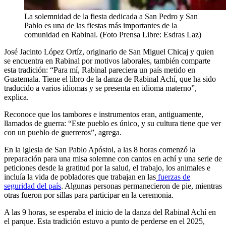
La solemnidad de la fiesta dedicada a San Pedro y San
Pablo es una de las fiestas más importantes de la
comunidad en Rabinal. (Foto Prensa Libre: Esdras Laz)
José Jacinto López Ortíz, originario de San Miguel Chicaj y quien
se encuentra en Rabinal por motivos laborales, también comparte
esta tradición: “Para mí, Rabinal pareciera un país metido en
Guatemala. Tiene el libro de la danza de Rabinal Achí, que ha sido
traducido a varios idiomas y se presenta en idioma materno”,
explica.
Reconoce que los tambores e instrumentos eran, antiguamente,
llamados de guerra: “Este pueblo es único, y su cultura tiene que ver
con un pueblo de guerreros”, agrega.
En la iglesia de San Pablo Apóstol, a las 8 horas comenzó la
preparación para una misa solemne con cantos en achí y una serie de
peticiones desde la gratitud por la salud, el trabajo, los animales e
incluía la vida de pobladores que trabajan en las
fuerzas de
seguridad del país
. Algunas personas permanecieron de pie, mientras
otras fueron por sillas para participar en la ceremonia.
A las 9 horas, se esperaba el inicio de la danza del Rabinal Achí en
el parque. Esta tradición estuvo a punto de perderse en el 2025,