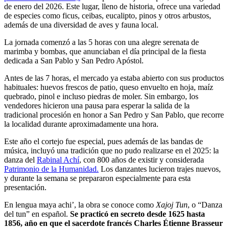
de enero del 2026. Este lugar, lleno de historia, ofrece una variedad
de especies como ficus, ceibas, eucalipto, pinos y otros arbustos,
además de una diversidad de aves y fauna local.
La jornada comenzó a las 5 horas con una alegre serenata de
marimba y bombas, que anunciaban el día principal de la fiesta
dedicada a San Pablo y San Pedro Apóstol.
Antes de las 7 horas, el mercado ya estaba abierto con sus productos
habituales: huevos frescos de patio, queso envuelto en hoja, maíz
quebrado, pinol e incluso piedras de moler. Sin embargo, los
vendedores hicieron una pausa para esperar la salida de la
tradicional procesión en honor a San Pedro y San Pablo, que recorre
la localidad durante aproximadamente una hora.
Este año el cortejo fue especial, pues además de las bandas de
música, incluyó una tradición que no pudo realizarse en el 2025: la
danza del
Rabinal Achí
, con 800 años de existir y considerada
Patrimonio de la Humanidad.
Los danzantes lucieron trajes nuevos,
y durante la semana se prepararon especialmente para esta
presentación.
En lengua maya achi’, la obra se conoce como
Xajoj Tun
, o “Danza
del tun” en español.
Se practicó en secreto desde 1625 hasta
1856, año en que el sacerdote francés Charles Étienne Brasseur