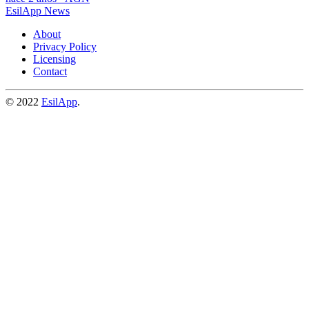
EsilApp News
About
Privacy Policy
Licensing
Contact
© 2022
EsilApp
.