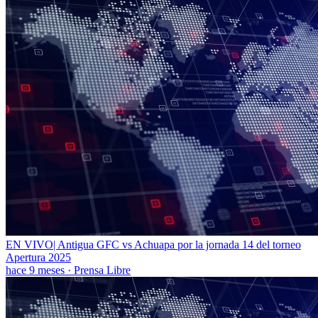
EN VIVO| Antigua GFC vs Achuapa por la jornada 14 del torneo
Apertura 2025
hace 9 meses
·
Prensa Libre