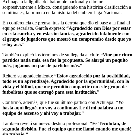
Achuapa a la liguilla del balompié nacional y eliminó
sorpresivamente a Mixco, consiguiendo una histórica clasificación a
semifinales, la primera en la historia del club en Liga Nacional.
En conferencia de prensa, tras la derrota que dio el pase a la final al
equipo escarlata, García expresó:
“Agradecido con Dios por estar
en esta cancha y en estas instancias, agradecido totalmente con
el grupo de jugadores que mostró un compromiso desde que yo
estoy acá.”
También explicó los términos de su llegada al club:
“Vine por cinco
partidos nada más, esa fue la propuesta. Se alargó un poquito
más, jugamos un par de partidos más.”
Reiteró su agradecimiento:
“Estoy agradecido por la posibilidad,
todo es un aprendizaje. Agradecido por la oportunidad, con la
vida y el fútbol, que me permitió compartir con este grupo de
futbolistas que se entregó para esta institución.”
Confirmó, además, que fue su último partido con Achuapa:
“Yo
hasta aquí llegué, no voy a continuar. Le di mi palabra a un
equipo de ascenso y ahí voy a trabajar.”
También reveló su nuevo destino profesional:
“Es Teculután, de
segunda división. Fue el equipo que me llamó cuando me quedé
sin trabajo.”