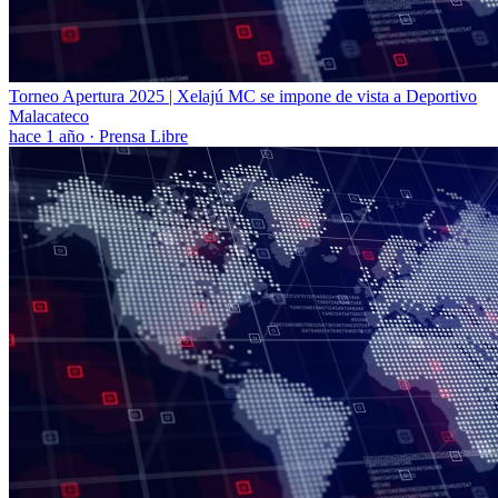
Torneo Apertura 2025 | Xelajú MC se impone de vista a Deportivo
Malacateco
hace 1 año
·
Prensa Libre