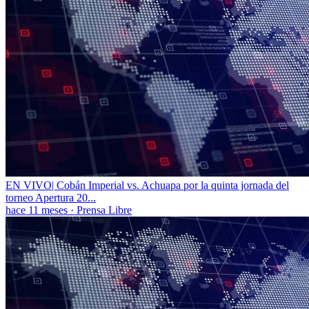
EN VIVO| Cobán Imperial vs. Achuapa por la quinta jornada del
torneo Apertura 20...
hace 11 meses
·
Prensa Libre