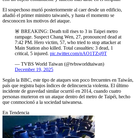
El sospechoso murió posteriormente al caer desde un edificio,
añadió el primer ministro taiwanés, y hasta el momento se
desconocen los motivos del ataque.
🚨 BREAKING: Death toll rises to 3 in Taipei metro
rampage. Suspect Chang Wen, 27, pronounced dead at
7:42 PM. Hero victim, 57, who tried to stop attacker at
Main Station also killed. Total casualties: 3 dead, 1
critical, 5 injured.
pic.twitter.com/nAO1TZsj9T
— TVBS World Taiwan (@tvbsworldtaiwan)
December 19, 2025
Según la BBC, este tipo de ataques son poco frecuentes en Taiwán,
país que registra bajos índices de delincuencia violenta. El último
incidente de gravedad similar ocurrió en 2014, cuando cuatro
personas murieron en un ataque dentro del metro de Taipéi, hecho
que conmocionó a la sociedad taiwanesa.
En Tendencia