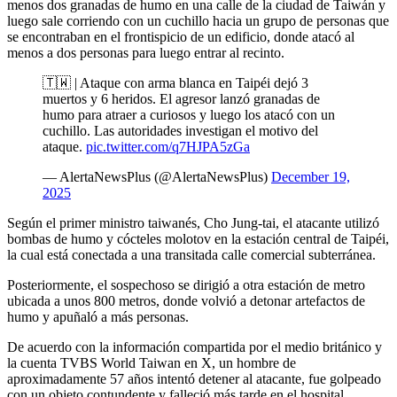
menos dos granadas de humo en una calle de la ciudad de Taiwán y
luego sale corriendo con un cuchillo hacia un grupo de personas que
se encontraban en el frontispicio de un edificio, donde atacó al
menos a dos personas para luego entrar al recinto.
🇹🇼 | Ataque con arma blanca en Taipéi dejó 3
muertos y 6 heridos. El agresor lanzó granadas de
humo para atraer a curiosos y luego los atacó con un
cuchillo. Las autoridades investigan el motivo del
ataque.
pic.twitter.com/q7HJPA5zGa
— AlertaNewsPlus (@AlertaNewsPlus)
December 19,
2025
Según el primer ministro taiwanés, Cho Jung-tai, el atacante utilizó
bombas de humo y cócteles molotov en la estación central de Taipéi,
la cual está conectada a una transitada calle comercial subterránea.
Posteriormente, el sospechoso se dirigió a otra estación de metro
ubicada a unos 800 metros, donde volvió a detonar artefactos de
humo y apuñaló a más personas.
De acuerdo con la información compartida por el medio británico y
la cuenta
TVBS World Taiwan en X
, un hombre de
aproximadamente 57 años intentó detener al atacante, fue golpeado
con un objeto contundente y falleció más tarde en el hospital.