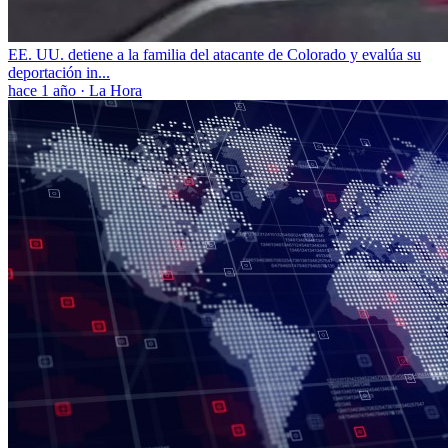
EE. UU. detiene a la familia del atacante de Colorado y evalúa su
deportación in...
hace 1 año
·
La Hora