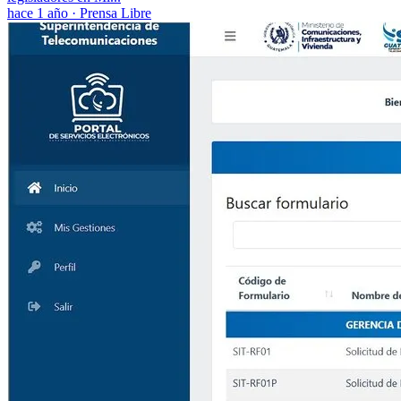
hace 1 año
·
Prensa Libre