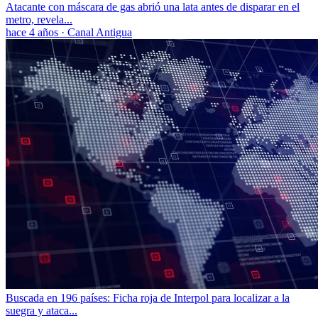
Atacante con máscara de gas abrió una lata antes de disparar en el
metro, revela...
hace 4 años
·
Canal Antigua
Buscada en 196 países: Ficha roja de Interpol para localizar a la
suegra y ataca...