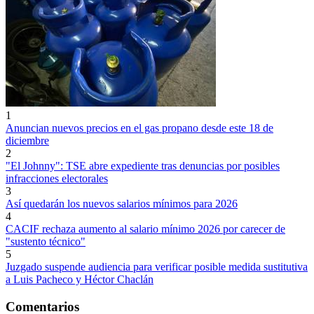
1
Anuncian nuevos precios en el gas propano desde este 18 de
diciembre
2
"El Johnny": TSE abre expediente tras denuncias por posibles
infracciones electorales
3
Así quedarán los nuevos salarios mínimos para 2026
4
CACIF rechaza aumento al salario mínimo 2026 por carecer de
"sustento técnico"
5
Juzgado suspende audiencia para verificar posible medida sustitutiva
a Luis Pacheco y Héctor Chaclán
Comentarios