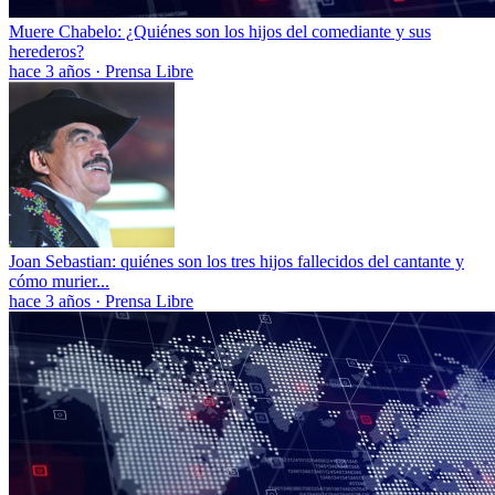
Muere Chabelo: ¿Quiénes son los hijos del comediante y sus
herederos?
hace 3 años
·
Prensa Libre
Joan Sebastian: quiénes son los tres hijos fallecidos del cantante y
cómo murier...
hace 3 años
·
Prensa Libre