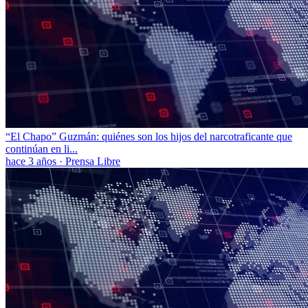
“El Chapo” Guzmán: quiénes son los hijos del narcotraficante que
continúan en li...
hace 3 años
·
Prensa Libre