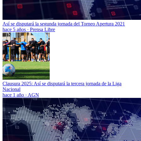
Así se disputará la segunda jornada del Torneo Apertura 2021
hace 5 años
·
Prensa Libre
Clausura 2025: Así se disputará la tercera jornada de la Liga
Nacional
hace 1 año
·
AGN