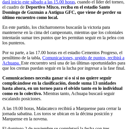
dará inicio este sábado a las 15.00 horas
, cuando el líder del torneo,
el cuadro de
Deportivo Mixco, reciba en el estadio Santo
Domingo de Guzmán a Antigua GFC, que viene de perder su
último encuentro como local.
En este partido, los chicharroneros buscarán la victoria para
mantenerse en la cima del campeonato, mientras que los coloniales
intentarán sumar tres puntos que les permitan seguir en la pelea con
los punteros.
Por su parte, a las 17.00 horas en el estadio Cementos Progreso, el
penúltimo de la tabla,
Comunicaciones, urgido de puntos, recibirá a
Achuapa.
Este encuentro será una de las últimas oportunidades para
que los cremas puedan seguir en la lucha por ingresar a la fase final.
Comunicaciones necesita ganar sí o sí si no quiere seguir
complicándose en la clasificación, donde suma 13 unidades
hasta ahora, en un torneo para el olvido tanto en lo individual
como en lo colectivo.
Mientras tanto, Achuapa buscará seguir
escalando posiciones.
A las 19.00 horas, Malacateco recibirá a Marquense para cerrar la
jornada sabatina. Los toros se ubican en la décima posición y
Marquense en la novena.
El domingo 2 de noviembre se completará la fecha con tres