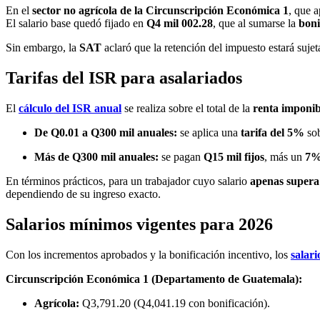
En el
sector no agrícola de la Circunscripción Económica 1
, que 
El salario base quedó fijado en
Q4 mil 002.28
, que al sumarse la
boni
Sin embargo, la
SAT
aclaró que la retención del impuesto estará sujet
Tarifas del ISR para asalariados
El
cálculo del ISR anual
se realiza sobre el total de la
renta imponib
De Q0.01 a Q300 mil anuales:
se aplica una
tarifa del 5%
sob
Más de Q300 mil anuales:
se pagan
Q15 mil fijos
, más un
7%
En términos prácticos, para un trabajador cuyo salario
apenas supera
dependiendo de su ingreso exacto.
Salarios mínimos vigentes para 2026
Con los incrementos aprobados y la bonificación incentivo, los
salar
Circunscripción Económica 1 (Departamento de Guatemala):
Agrícola:
Q3,791.20 (Q4,041.19 con bonificación).