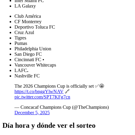
Inter Miami FC
LA Galaxy
Club América
CF Monterrey
Deportivo Toluca FC
Cruz Azul
Tigres
Pumas
Philadelphia Union
San Diego FC
Cincinnati FC •
Vancouver Whitecaps
LAFC
.
Nashville FC
The 2026 Champions Cup is officially set ✅🤩
https://t.co/bnggYlwNAV
🔗
pic.twitter.com/SPT7KFg7cn
— Concacaf Champions Cup (@TheChampions)
December 5, 2025
Día hora y dónde ver el sorteo