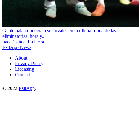
Guatemala conocerá a sus rivales en la última ronda de las
eliminatorias: hora y...
hace 1 año
·
La Hora
EsilApp News
About
Privacy Policy
Licensing
Contact
© 2022
EsilApp
.