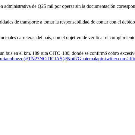
n administrativa de Q25 mil por operar sin la documentación correspon
unidades de transporte a tomar la responsabilidad de contar con el debi
pales carreteras del país, con el objetivo de verificar el cumplimiento d
n un bus en el km. 189 ruta CITO-180, donde se confirmó cobro excesivo
urianobuezo
@TN23NOTICIAS
@Noti7Guatemala
pic.twitter.com/a