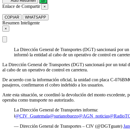
Auto Resumen
Enlace de Compartir
×
COPIAR
WHATSAPP
Resumen Inteligente
×
La Dirección General de Transportes (DGT) sancionará por un t
informó la entidad al cabo de un operativo de control en carre
La Dirección General de Transportes (DGT) sancionará por un total de
al cabo de un operativo de control en carretera.
De acuerdo con la información oficial, la unidad con placa C-076BMC f
pasajeros, confirmaron el cobro indebido a los usuarios.
Ante esta situación, se coordinó la devolución del monto excedente, po
operaba como transporte no autorizado.
La Dirección General de Transportes informa:
ℹ️
@CIV_Guatemala
@surianobuezo
@AGN_noticias
@Radio
— Dirección General de Transportes – CIV (@DGTguate)
Jan