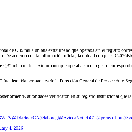
otal de Q35 mil a un bus extraurbano que operaba sin el registro corre
tera. De acuerdo con la información oficial, la unidad con placa C-07
 Q35 mil a un bus extraurbano que operaba sin el registro correspondi
ue detenida por agentes de la Dirección General de Protección y Segurid
steriormente, autoridades verificaron en su registro institucional que l
TGWTV
@DiariodeCA
@lahoragt
@AztecaNoticiaGT
@prensa_libre
@so
uary 4, 2026