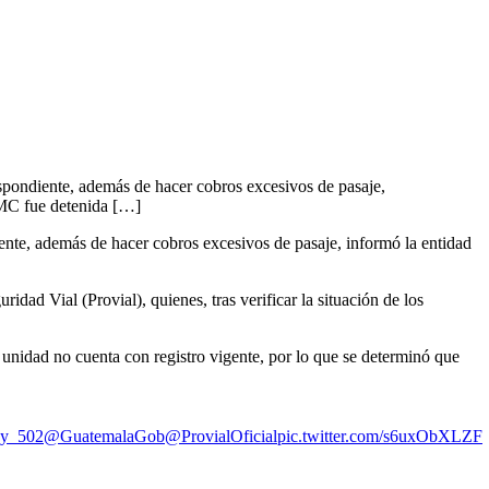
spondiente, además de hacer cobros excesivos de pasaje,
6BMC fue detenida […]
ente, además de hacer cobros excesivos de pasaje, informó la entidad
ad Vial (Provial), quienes, tras verificar la situación de los
a unidad no cuenta con registro vigente, por lo que se determinó que
y_502
@GuatemalaGob
@ProvialOficial
pic.twitter.com/s6uxObXLZF