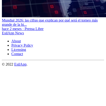
Mundial 2026: las cifras que explican por qué será el torneo más
grande de la hi...
hace 2 meses
·
Prensa Libre
EsilApp News
About
Privacy Policy
Licensing
Contact
© 2022
EsilApp
.