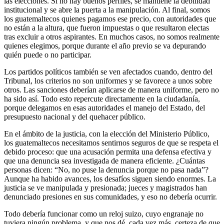
las elecciones. Si no hay buenos perfiles, se mantiene la debilidad
institucional y se abre la puerta a la manipulación. Al final, somos
los guatemaltecos quienes pagamos ese precio, con autoridades que
no están a la altura, que fueron impuestas o que resultaron electas
tras excluir a otros aspirantes. En muchos casos, no somos realmente
quienes elegimos, porque durante el año previo se va depurando
quién puede o no participar.
Los partidos políticos también se ven afectados cuando, dentro del
Tribunal, los criterios no son uniformes y se favorece a unos sobre
otros. Las sanciones deberían aplicarse de manera uniforme, pero no
ha sido así. Todo esto repercute directamente en la ciudadanía,
porque delegamos en esas autoridades el manejo del Estado, del
presupuesto nacional y del quehacer público.
En el ámbito de la justicia, con la elección del Ministerio Público,
los guatemaltecos necesitamos sentirnos seguros de que se respeta el
debido proceso: que una acusación permita una defensa efectiva y
que una denuncia sea investigada de manera eficiente. ¿Cuántas
personas dicen: “No, no puse la denuncia porque no pasa nada”?
Aunque ha habido avances, los desafíos siguen siendo enormes. La
justicia se ve manipulada y presionada; jueces y magistrados han
denunciado presiones en sus comunidades, y eso no debería ocurrir.
Todo debería funcionar como un reloj suizo, cuyo engranaje no
tuviera ningún problema, y que nos dé, cada vez más, certeza de que