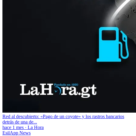
Red al descubierto: «Pago de un coyote» y los rastros bancarios
detrás de una de...
hace 1 mes
·
La Hora
EsilApp News