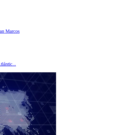
 San Marcos
lántic...