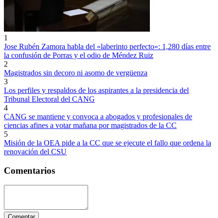
1
Jose Rubén Zamora habla del «laberinto perfecto»: 1,280 días entre
la confusión de Porras y el odio de Méndez Ruiz
2
Magistrados sin decoro ni asomo de vergüenza
3
Los perfiles y respaldos de los aspirantes a la presidencia del
Tribunal Electoral del CANG
4
CANG se mantiene y convoca a abogados y profesionales de
ciencias afines a votar mañana por magistrados de la CC
5
Misión de la OEA pide a la CC que se ejecute el fallo que ordena la
renovación del CSU
Comentarios
Comentar