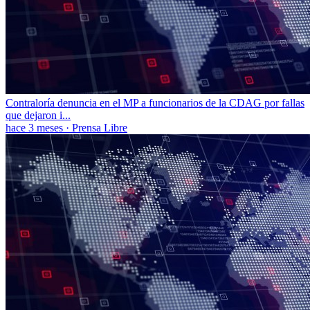
Contraloría denuncia en el MP a funcionarios de la CDAG por fallas
que dejaron i...
hace 3 meses
·
Prensa Libre