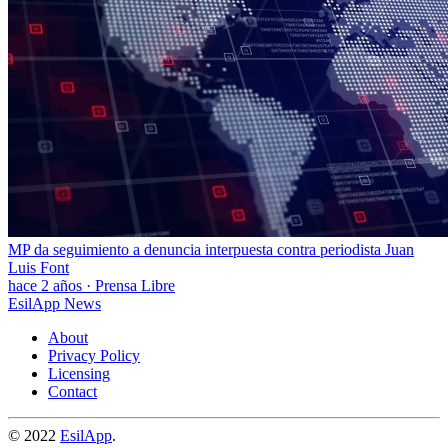
MP da seguimiento a denuncia interpuesta contra periodista Juan
Luis Font
hace 2 años
·
Prensa Libre
EsilApp News
About
Privacy Policy
Licensing
Contact
© 2022
EsilApp
.