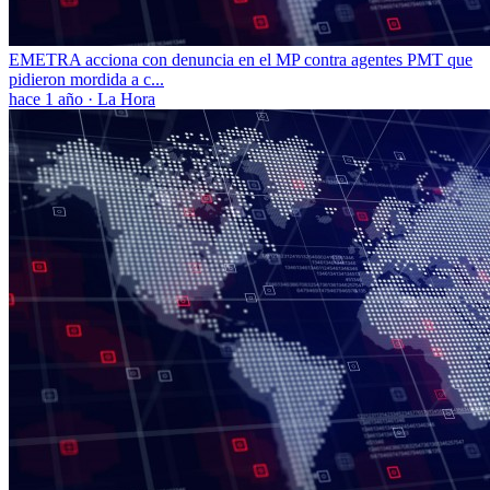
EMETRA acciona con denuncia en el MP contra agentes PMT que
pidieron mordida a c...
hace 1 año
·
La Hora