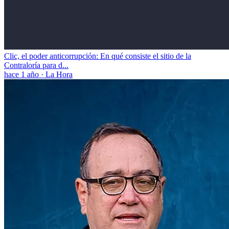
Clic, el poder anticorrupción: En qué consiste el sitio de la
Contraloría para d...
hace 1 año
·
La Hora