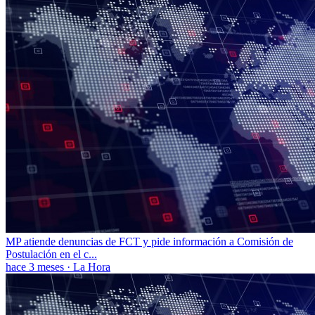
MP atiende denuncias de FCT y pide información a Comisión de
Postulación en el c...
hace 3 meses
·
La Hora