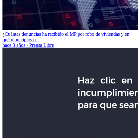
¿Cuántas denuncias ha recibido el MP por robo de viviendas y en
qué municipios o...
hace 3 años
·
Prensa Libre