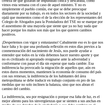
certeza de que gozarán de impunidad cínica y descarada, como
vimos esta semana con el caso de aquel ministro. Y no es
simplemente el pueblo común, ese que se debe preocupar
diariamente por su trabajo, es en todos los sectores de la sociedad y
ojalá que momentos como el de la elección de los representantes del
Colegio de Abogados para la Postuladora del TSE no se marque por
el ausentismo de una mayoría que siente que ya no hay nada que
hacer porque los malos son más que los que quieren cambios
positivos.
¡Despertemos con vigor y entusiasmo! Cabalmente eso es lo que nos
hace falta y lo que una profunda reflexión en estos días previos a la
conmemoración del nacimiento de Jesús, nos puede ayudar a
entender que todos en la vida debemos hacer nuestro aporte y que
no es civilizado ni apropiado resignarse ante la adversidad y
conformarse con pasar el día sin esperar que nada cambie. Esa
indiferencia ha provocado la migración de aquellos que, aún en
estos duros momentos, mantienen la economía de consumo del país
con sus remesas; la indiferencia de los habitantes del área
metropolitana se debe traducir en trabajo conjunto en pro de las
medidas que no solo inclinen la balanza, sino que nos abran el
camino del cambio.
La indiferencia, sea por resignación o porque esa falta de luz, es el
mejor aliento para los sinvergüenzas que se sienten a sus anchas en