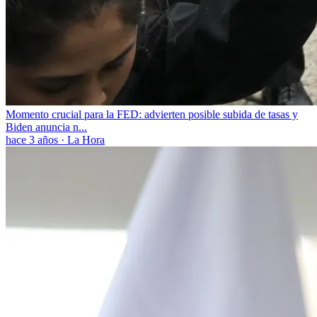
Momento crucial para la FED: advierten posible subida de tasas y
Biden anuncia n...
hace 3 años
·
La Hora