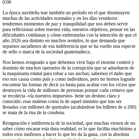
0:00
La época navideña trae también un período en el que disminuyen
muchas de las actividades normales y en los días venideros
tendremos momentos de paz y tranquilidad que nos deben servir
para reflexionar sobre nuestra vida, nuestros objetivos, pensar en las
dificultades cotidianas y cómo enfrentarlas con la intención de que el
año 2026 sea distinto en muchos sentidos, lo que demanda que
sepamos sacudirnos de esa indiferencia que se ha vuelto una especie
de sello o marca de la sociedad guatemalteca.
Nos hemos resignado a que debemos vivir bajo el enorme control y
dominio de muchos operarios de la corrupción que se adueñaron de
la maquinaria estatal para robar a sus anchas; sabemos el daño que
eso nos causa como país y como individuos, pero no hemos logrado
encontrar las formas de decir ya basta para acabar con los vicios que
destruyen la vida de millones de personas porque cada centavo que
se recolecta -vía nuestros impuestos- tiene un destino claro y
conocido: esas maletas como la de aquel ministro que tras ser
llenadas con millones de quetzales (acabándose los billetes de a 200)
se mata de la risa de la condena.
Resignación e indiferencia de la sociedad, que muchas vienen de no
saber cómo encarar esta dura realidad, es lo que facilita muchísimo a
todos esos mafiosos a hacer lo que les da la gana, con la absoluta