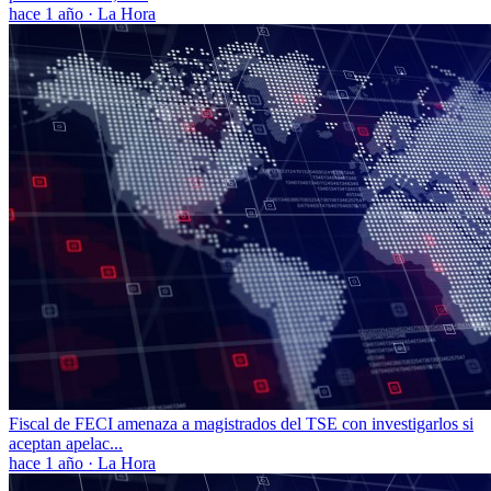
hace 1 año
·
La Hora
Fiscal de FECI amenaza a magistrados del TSE con investigarlos si
aceptan apelac...
hace 1 año
·
La Hora