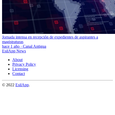
Jornada intensa en recepción de expedientes de aspirantes a
magistraturas
hace 1 año
·
Canal Antigua
EsilApp News
About
Privacy Policy
Licensing
Contact
© 2022
EsilApp
.