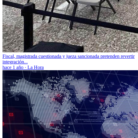
Fiscal, magistrada cuestionada y jueza sancionada pretenden revertir
integración...
hace 1 año
·
La Hora