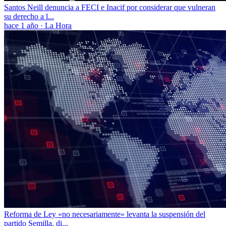
Santos Neill denuncia a FECI e Inacif por considerar que vulneran
su derecho a l...
hace 1 año
·
La Hora
Reforma de Ley «no necesariamente» levanta la suspensión del
partido Semilla, di...