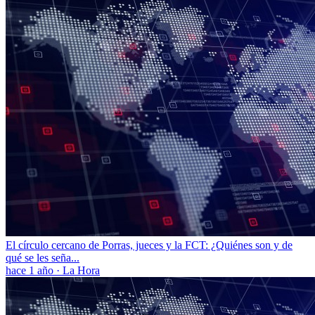
El círculo cercano de Porras, jueces y la FCT: ¿Quiénes son y de
qué se les seña...
hace 1 año
·
La Hora