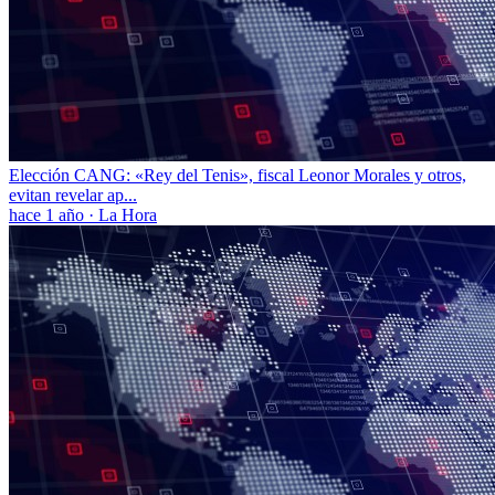
Elección CANG: «Rey del Tenis», fiscal Leonor Morales y otros,
evitan revelar ap...
hace 1 año
·
La Hora