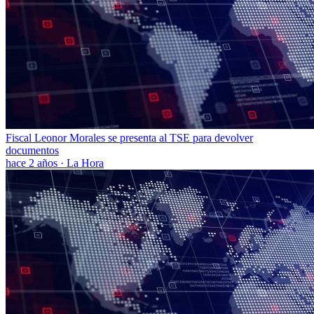
Fiscal Leonor Morales se presenta al TSE para devolver
documentos
hace 2 años
·
La Hora