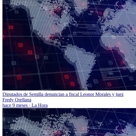
Diputados de Semilla denuncian a fiscal Leonor Morales y juez
Fredy Orellana
hace 9 meses
·
La Hora