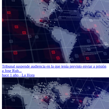
Tribunal suspende audiencia en la que tenía previsto enviar a prisión
a Jose Rub...
hace 1 año
·
La Hora