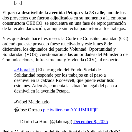
[…]
El
paso a desnivel de la avenida Petapa y la 53 calle
, uno de los
dos proyectos que fueron adjudicados en su momento a la empresa
constructora CEBCO, se encuentra en una fase de reprogramación
de la recalendarización, aunque sin fecha para retomar los trabajos.
Y es que desde hace tres meses la Corte de Constitucionalidad (CC)
ordenó que este proyecto fuese reactivado y este lunes 8 de
diciembre, los diputados del partido Voluntad, Oportunidad y
Solidaridad (VOS), cuestionaron a las autoridades del Ministerio de
Comunicaciones, Infraestructura y Vivienda (CIV), al respecto.
#AhoraLH
| El encargado del Fondo Social de
Solidaridad responde por los trabajos en el paso a
desnivel en la calzada Roosevelt, que puede estar listo
este mes. Además, comenta la situación legal del paso a
desnivel en la avenida Petapa.
✍️Joel Maldonado
📹José Orozco
pic.twitter.com/xYlUMRIFjF
— Diario La Hora (@lahoragt)
December 8, 2025
Pedro Martínez, director del Fondo Social de Solidaridad (FSS),