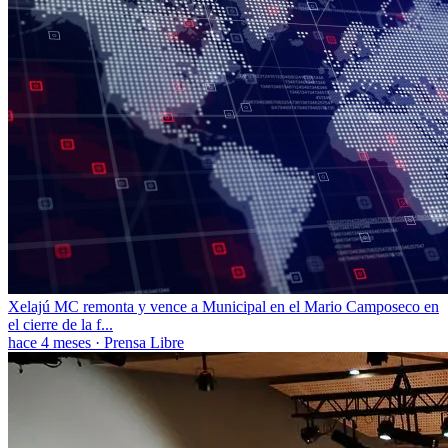
Xelajú MC remonta y vence a Municipal en el Mario Camposeco en
el cierre de la f...
hace 4 meses
·
Prensa Libre