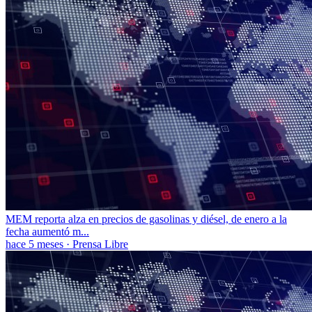
MEM reporta alza en precios de gasolinas y diésel, de enero a la
fecha aumentó m...
hace 5 meses
·
Prensa Libre