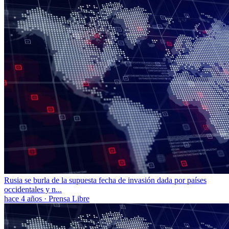
Rusia se burla de la supuesta fecha de invasión dada por países
occidentales y n...
hace 4 años
·
Prensa Libre