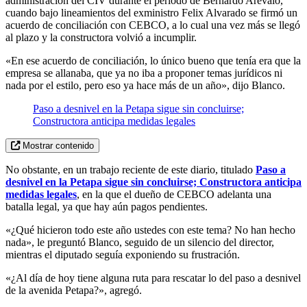
administración del CIV durante el periodo de Bernardo Arévalo,
cuando bajo lineamientos del exministro Felix Alvarado se firmó un
acuerdo de conciliación con CEBCO, a lo cual una vez más se llegó
al plazo y la constructora volvió a incumplir.
«En ese acuerdo de conciliación, lo único bueno que tenía era que la
empresa se allanaba, que ya no iba a proponer temas jurídicos ni
nada por el estilo, pero eso ya hace más de un año», dijo Blanco.
Paso a desnivel en la Petapa sigue sin concluirse;
Constructora anticipa medidas legales
Mostrar contenido
No obstante, en un trabajo reciente de este diario, titulado
Paso a
desnivel en la Petapa sigue sin concluirse; Constructora anticipa
medidas legales
, en la que el dueño de CEBCO adelanta una
batalla legal, ya que hay aún pagos pendientes.
«¿Qué hicieron todo este año ustedes con este tema? No han hecho
nada», le preguntó Blanco, seguido de un silencio del director,
mientras el diputado seguía exponiendo su frustración.
«¿Al día de hoy tiene alguna ruta para rescatar lo del paso a desnivel
de la avenida Petapa?», agregó.