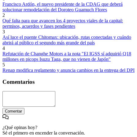
Francisco Ardón, el nuevo presidente de la CDAG que deberá
solucionar remodelación del Doroteo Guamuch Flores
2
Qué falta para que avancen los 4 proyectos viales de la capital:
permisos, acuerdos y fases pendientes
3
Así luce el puente Chitomax: ubicación, rutas conectadas y cuándo
abrirá al público el segundo más grande del país
4
Refutación de Changhe Motors a la nota "El IGSS sí adquirió Q18
millones en picops Isuzu Taga, que no vienen de Japón"
5
Renap modifica reglamento y anuncia cambios en la entrega del DPI
Comentarios
Comentar
¿Qué opinas hoy?
Sé el primero en encender la conversación.