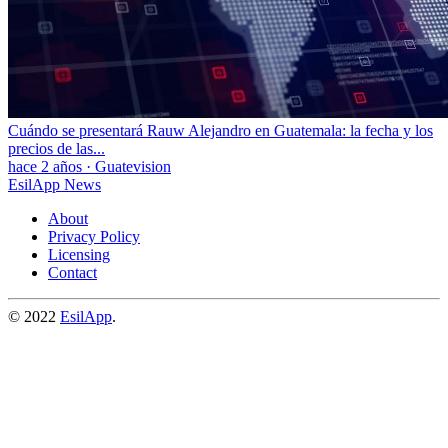
Cuándo se presentará Rauw Alejandro en Guatemala: la fecha y los
precios de las...
hace 2 años
·
Guatevision
EsilApp News
About
Privacy Policy
Licensing
Contact
© 2022
EsilApp
.