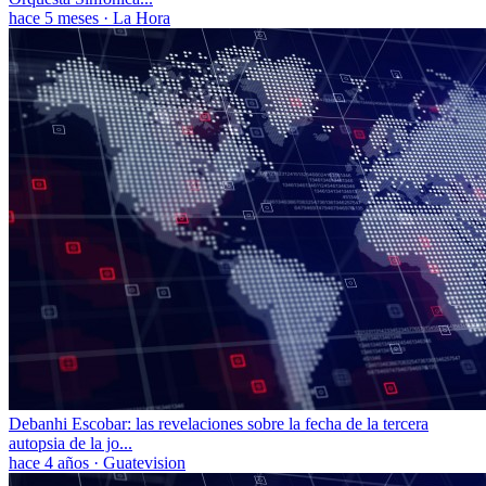
hace 5 meses
·
La Hora
Debanhi Escobar: las revelaciones sobre la fecha de la tercera
autopsia de la jo...
hace 4 años
·
Guatevision