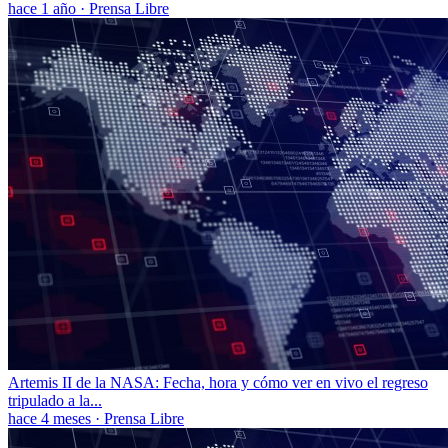
hace 1 año
·
Prensa Libre
Artemis II de la NASA: Fecha, hora y cómo ver en vivo el regreso
tripulado a la...
hace 4 meses
·
Prensa Libre