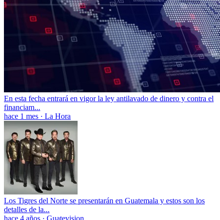
En esta fecha entrará en vigor la ley antilavado de dinero y contra el
financiam...
hace 1 mes
·
La Hora
Los Tigres del Norte se presentarán en Guatemala y estos son los
detalles de la...
hace 4 años
·
Guatevision