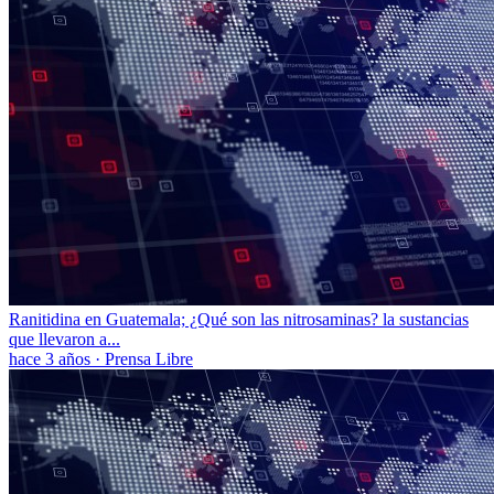
Ranitidina en Guatemala; ¿Qué son las nitrosaminas? la sustancias
que llevaron a...
hace 3 años
·
Prensa Libre