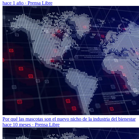
hace 1 año
·
Prensa Libre
Por qué las mascotas son el nuevo nicho de la industria del bienestar
hace 10 meses
·
Prensa Libre