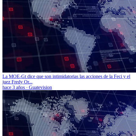
La MOE-Gt dice que son intimidatorias las acciones de la Feci y el
juez Fredy Or...
hace 3 años
·
Guatevision