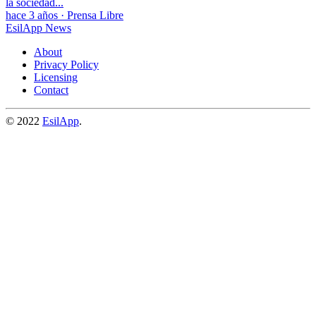
la sociedad...
hace 3 años
·
Prensa Libre
EsilApp News
About
Privacy Policy
Licensing
Contact
© 2022
EsilApp
.