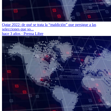
Qatar 2022: de qué se trata la “maldición” que persigue a las
selecciones que so...
hace 3 años
·
Prensa Libre