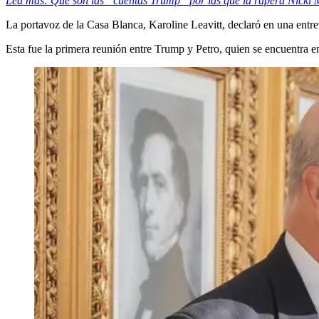
Lea más: Qué son las “cuentas Trump” por las que la rapera Nicki 
La portavoz de la Casa Blanca, Karoline Leavitt, declaró en una ent
Esta fue la primera reunión entre Trump y Petro, quien se encuentra en