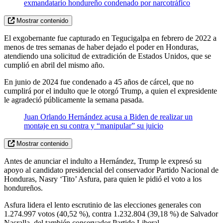
exmandatario hondureño condenado por narcotráfico
Mostrar contenido
El exgobernante fue capturado en Tegucigalpa en febrero de 2022 a
menos de tres semanas de haber dejado el poder en Honduras,
atendiendo una solicitud de extradición de Estados Unidos, que se
cumplió en abril del mismo año.
En junio de 2024 fue condenado a 45 años de cárcel, que no
cumplirá por el indulto que le otorgó Trump, a quien el expresidente
le agradeció públicamente la semana pasada.
Juan Orlando Hernández acusa a Biden de realizar un
montaje en su contra y “manipular” su juicio
Mostrar contenido
Antes de anunciar el indulto a Hernández, Trump le expresó su
apoyo al candidato presidencial del conservador Partido Nacional de
Honduras, Nasry ‘Tito’ Asfura, para quien le pidió el voto a los
hondureños.
Asfura lidera el lento escrutinio de las elecciones generales con
1.274.997 votos (40,52 %), contra 1.232.804 (39,18 %) de Salvador
Nasralla, del también conservador Partido Liberal.