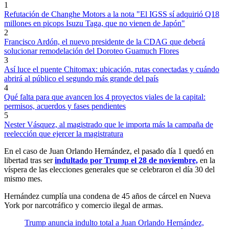
1
Refutación de Changhe Motors a la nota "El IGSS sí adquirió Q18
millones en picops Isuzu Taga, que no vienen de Japón"
2
Francisco Ardón, el nuevo presidente de la CDAG que deberá
solucionar remodelación del Doroteo Guamuch Flores
3
Así luce el puente Chitomax: ubicación, rutas conectadas y cuándo
abrirá al público el segundo más grande del país
4
Qué falta para que avancen los 4 proyectos viales de la capital:
permisos, acuerdos y fases pendientes
5
Nester Vásquez, al magistrado que le importa más la campaña de
reelección que ejercer la magistratura
En el caso de Juan Orlando Hernández, el pasado día 1 quedó en
libertad tras ser
indultado por Trump el 28 de noviembre,
en la
víspera de las elecciones generales que se celebraron el día 30 del
mismo mes.
Hernández cumplía una condena de 45 años de cárcel en Nueva
York por narcotráfico y comercio ilegal de armas.
Trump anuncia indulto total a Juan Orlando Hernández,