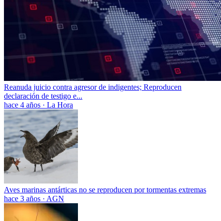
Reanuda juicio contra agresor de indigentes; Reproducen
declaración de testigo e...
hace 4 años
·
La Hora
Aves marinas antárticas no se reproducen por tormentas extremas
hace 3 años
·
AGN