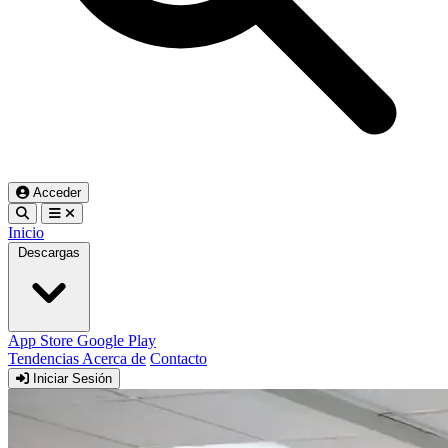
Acceder
Inicio
Descargas
App Store
Google Play
Tendencias
Acerca de
Contacto
Iniciar Sesión