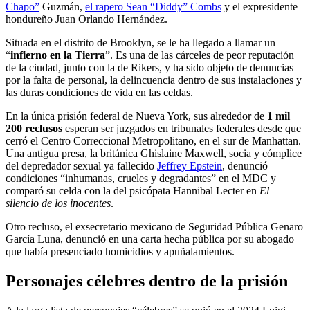
Chapo”
Guzmán,
el rapero Sean “Diddy” Combs
y el expresidente
hondureño Juan Orlando Hernández.
Situada en el distrito de Brooklyn, se le ha llegado a llamar un
“
infierno en la Tierra
”. Es una de las cárceles de peor reputación
de la ciudad, junto con la de Rikers, y ha sido objeto de denuncias
por la falta de personal, la delincuencia dentro de sus instalaciones y
las duras condiciones de vida en las celdas.
En la única prisión federal de Nueva York, sus alrededor de
1 mil
200 reclusos
esperan ser juzgados en tribunales federales desde que
cerró el Centro Correccional Metropolitano, en el sur de Manhattan.
Una antigua presa, la británica Ghislaine Maxwell, socia y cómplice
del depredador sexual ya fallecido
Jeffrey Epstein
, denunció
condiciones “inhumanas, crueles y degradantes” en el MDC y
comparó su celda con la del psicópata Hannibal Lecter en
El
silencio de los inocentes
.
Otro recluso, el exsecretario mexicano de Seguridad Pública Genaro
García Luna, denunció en una carta hecha pública por su abogado
que había presenciado homicidios y apuñalamientos.
Personajes célebres dentro de la prisión