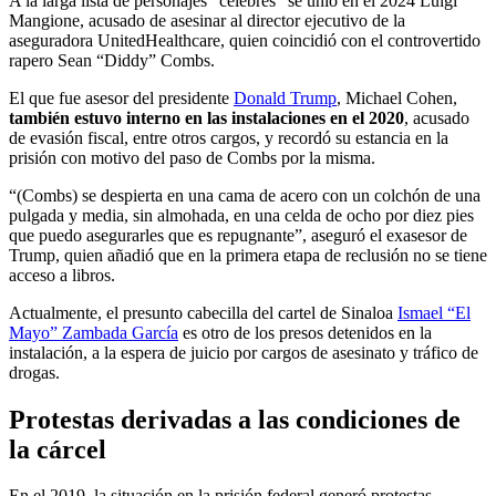
A la larga lista de personajes “célebres” se unió en el 2024 Luigi
Mangione, acusado de asesinar al director ejecutivo de la
aseguradora UnitedHealthcare, quien coincidió con el controvertido
rapero Sean “Diddy” Combs.
El que fue asesor del presidente
Donald Trump
, Michael Cohen,
también estuvo interno en las instalaciones en el 2020
, acusado
de evasión fiscal, entre otros cargos, y recordó su estancia en la
prisión con motivo del paso de Combs por la misma.
“(Combs) se despierta en una cama de acero con un colchón de una
pulgada y media, sin almohada, en una celda de ocho por diez pies
que puedo asegurarles que es repugnante”, aseguró el exasesor de
Trump, quien añadió que en la primera etapa de reclusión no se tiene
acceso a libros.
Actualmente, el presunto cabecilla del cartel de Sinaloa
Ismael “El
Mayo” Zambada García
es otro de los presos detenidos en la
instalación, a la espera de juicio por cargos de asesinato y tráfico de
drogas.
Protestas derivadas a las condiciones de
la cárcel
En el 2019, la situación en la prisión federal generó protestas