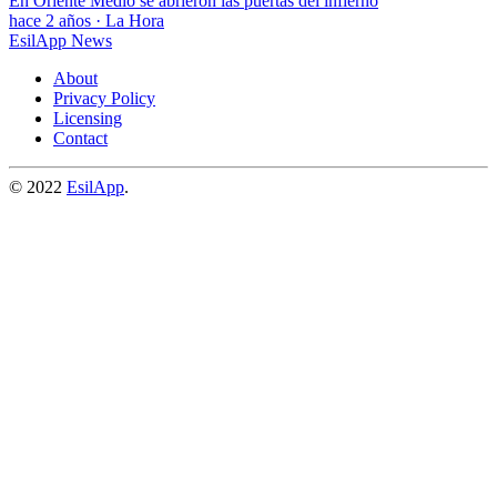
En Oriente Medio se abrieron las puertas del infierno
hace 2 años
·
La Hora
EsilApp News
About
Privacy Policy
Licensing
Contact
© 2022
EsilApp
.