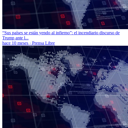
“Sus países se están yendo al infierno”: el incendiario discurso de
Trump ante l...
hace 10 meses
·
Prensa Libre