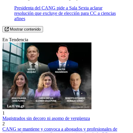
Presidenta del CANG pide a Sala Sexta aclarar
resolución que excluye de elección para CC a ciencias
afines
Mostrar contenido
En Tendencia
1
Magistrados sin decoro ni asomo de vergüenza
2
CANG se mantiene y convoca a abogados y profesionales de