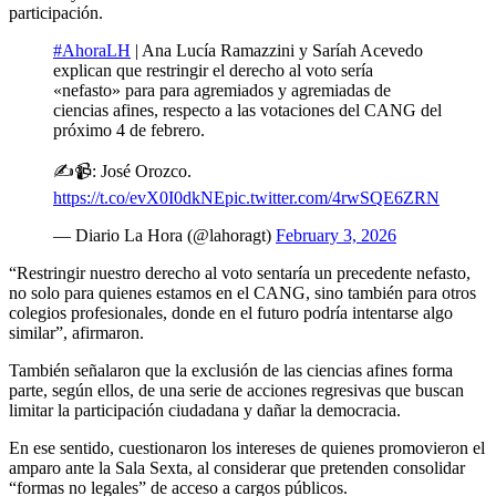
participación.
#AhoraLH
| Ana Lucía Ramazzini y Saríah Acevedo
explican que restringir el derecho al voto sería
«nefasto» para para agremiados y agremiadas de
ciencias afines, respecto a las votaciones del CANG del
próximo 4 de febrero.
✍️📹: José Orozco.
https://t.co/evX0I0dkNE
pic.twitter.com/4rwSQE6ZRN
— Diario La Hora (@lahoragt)
February 3, 2026
“Restringir nuestro derecho al voto sentaría un precedente nefasto,
no solo para quienes estamos en el CANG, sino también para otros
colegios profesionales, donde en el futuro podría intentarse algo
similar”, afirmaron.
También señalaron que la exclusión de las ciencias afines forma
parte, según ellos, de una serie de acciones regresivas que buscan
limitar la participación ciudadana y dañar la democracia.
En ese sentido, cuestionaron los intereses de quienes promovieron el
amparo ante la Sala Sexta, al considerar que pretenden consolidar
“formas no legales” de acceso a cargos públicos.