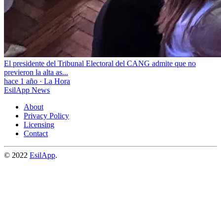
El presidente del Tribunal Electoral del CANG admite que no
previeron la alta as...
hace 1 año
·
La Hora
EsilApp News
About
Privacy Policy
Licensing
Contact
© 2022
EsilApp
.