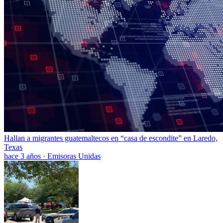
Hallan a migrantes guatemaltecos en “casa de escondite” en Laredo,
Texas
hace 3 años
·
Emisoras Unidas