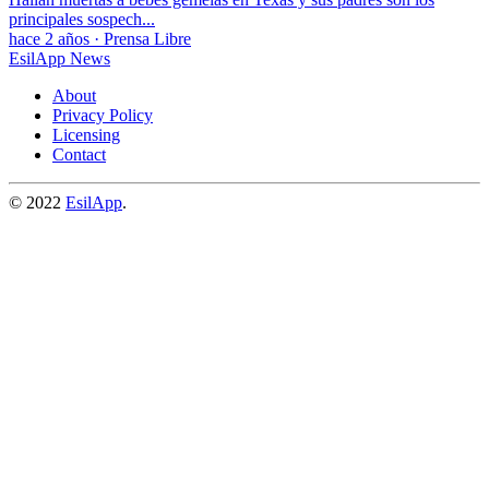
principales sospech...
hace 2 años
·
Prensa Libre
EsilApp News
About
Privacy Policy
Licensing
Contact
© 2022
EsilApp
.