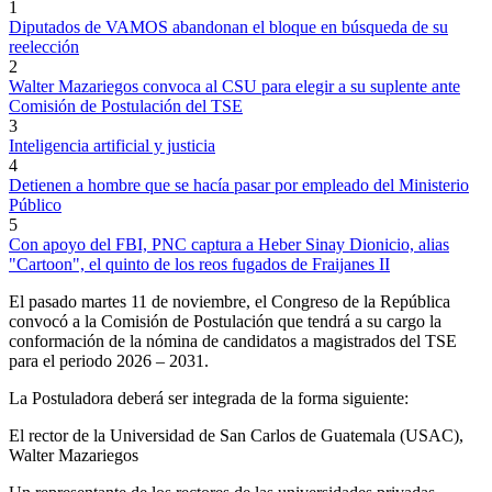
1
Diputados de VAMOS abandonan el bloque en búsqueda de su
reelección
2
Walter Mazariegos convoca al CSU para elegir a su suplente ante
Comisión de Postulación del TSE
3
Inteligencia artificial y justicia
4
Detienen a hombre que se hacía pasar por empleado del Ministerio
Público
5
Con apoyo del FBI, PNC captura a Heber Sinay Dionicio, alias
"Cartoon", el quinto de los reos fugados de Fraijanes II
El pasado martes 11 de noviembre, el Congreso de la República
convocó a la Comisión de Postulación que tendrá a su cargo la
conformación de la nómina de candidatos a magistrados del TSE
para el periodo 2026 – 2031.
La Postuladora deberá ser integrada de la forma siguiente:
El rector de la Universidad de San Carlos de Guatemala (USAC),
Walter Mazariegos