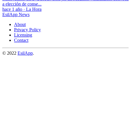
a elección de conse...
hace 1 año
·
La Hora
EsilApp News
About
Privacy Policy
Licensing
Contact
© 2022
EsilApp
.