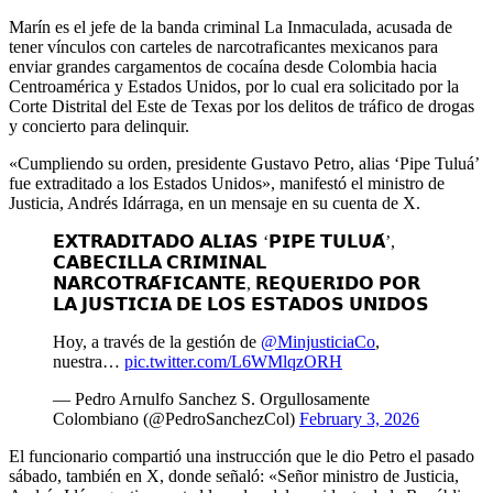
Marín es el jefe de la banda criminal La Inmaculada, acusada de
tener vínculos con carteles de narcotraficantes mexicanos para
enviar grandes cargamentos de cocaína desde Colombia hacia
Centroamérica y Estados Unidos, por lo cual era solicitado por la
Corte Distrital del Este de Texas por los delitos de tráfico de drogas
y concierto para delinquir.
«Cumpliendo su orden, presidente Gustavo Petro, alias ‘Pipe Tuluá’
fue extraditado a los Estados Unidos», manifestó el ministro de
Justicia, Andrés Idárraga, en un mensaje en su cuenta de X.
𝗘𝗫𝗧𝗥𝗔𝗗𝗜𝗧𝗔𝗗𝗢 𝗔𝗟𝗜𝗔𝗦 ‘𝗣𝗜𝗣𝗘 𝗧𝗨𝗟𝗨𝗔́’,
𝗖𝗔𝗕𝗘𝗖𝗜𝗟𝗟𝗔 𝗖𝗥𝗜𝗠𝗜𝗡𝗔𝗟
𝗡𝗔𝗥𝗖𝗢𝗧𝗥𝗔́𝗙𝗜𝗖𝗔𝗡𝗧𝗘, 𝗥𝗘𝗤𝗨𝗘𝗥𝗜𝗗𝗢 𝗣𝗢𝗥
𝗟𝗔 𝗝𝗨𝗦𝗧𝗜𝗖𝗜𝗔 𝗗𝗘 𝗟𝗢𝗦 𝗘𝗦𝗧𝗔𝗗𝗢𝗦 𝗨𝗡𝗜𝗗𝗢𝗦
Hoy, a través de la gestión de
@MinjusticiaCo
,
nuestra…
pic.twitter.com/L6WMlqzORH
— Pedro Arnulfo Sanchez S. Orgullosamente
Colombiano (@PedroSanchezCol)
February 3, 2026
El funcionario compartió una instrucción que le dio Petro el pasado
sábado, también en X, donde señaló: «Señor ministro de Justicia,