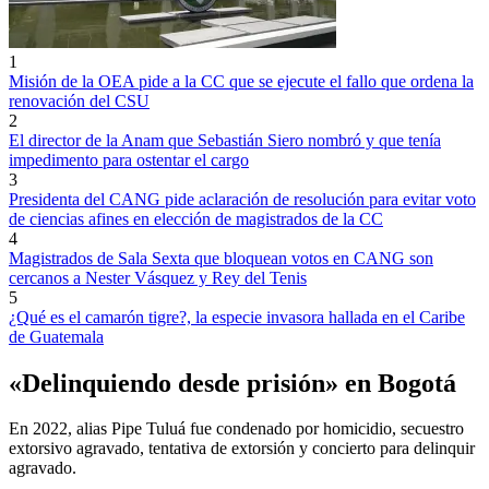
1
Misión de la OEA pide a la CC que se ejecute el fallo que ordena la
renovación del CSU
2
El director de la Anam que Sebastián Siero nombró y que tenía
impedimento para ostentar el cargo
3
Presidenta del CANG pide aclaración de resolución para evitar voto
de ciencias afines en elección de magistrados de la CC
4
Magistrados de Sala Sexta que bloquean votos en CANG son
cercanos a Nester Vásquez y Rey del Tenis
5
¿Qué es el camarón tigre?, la especie invasora hallada en el Caribe
de Guatemala
«Delinquiendo desde prisión» en Bogotá
En 2022, alias Pipe Tuluá fue condenado por homicidio, secuestro
extorsivo agravado, tentativa de extorsión y concierto para delinquir
agravado.