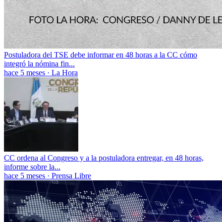
Postuladora del TSE debe informar en 48 horas a la CC cómo
integró la nómina fin...
hace 5 meses
·
La Hora
CC ordena al Congreso y a la postuladora entregar, en 48 horas,
informe sobre la...
hace 5 meses
·
Prensa Libre