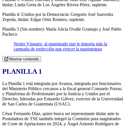
titular; Linda Greta de Los Ángeles Rivera Pérez, suplente.
Planilla 4: Unidos por la Democracia: Gregorio José Saavedra
Zepeda, titular; Edgar Ortiz Romero, suplente.
Planilla 5 (Sin nombre): María Alicia Ovalle Gramajo y José Pablo
Pacheco
Nester Vásquez, al magistrado que le importa más la
campaña de reelección que ejercer la magistratura
Mostrar contenido
PLANILLA 1
La Planilla 1 está integrada por Avanza, integrada por funcionarios
del Ministerio Público cercanos a la fiscal general Consuelo Porras;
y Plataforma de Profesionales por la Justicia y Unidos por el
Derecho, lideradas por Estuardo Gálvez, exrector de la Universidad
de San Carlos de Guatemala (USAC).
César Fernando Díaz, quien busca ser representante titular ante la
Postuladora de TSE también integró la Comisión para magistrados
de Corte de Apelaciones en 2024, y Ángel Antonio Rodríguez de