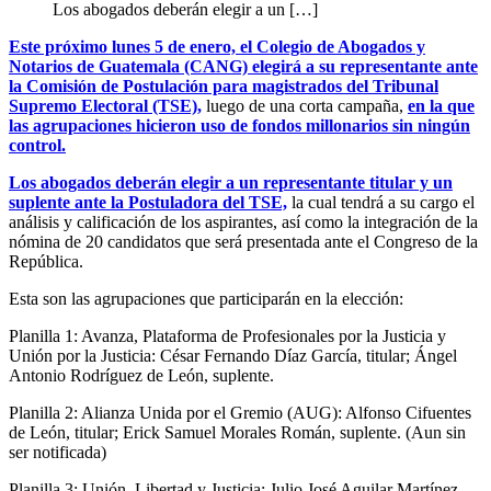
Los abogados deberán elegir a un […]
Este próximo lunes 5 de enero, el Colegio de Abogados y
Notarios de Guatemala (CANG) elegirá a su representante ante
la Comisión de Postulación para magistrados del Tribunal
Supremo Electoral (TSE),
luego de una corta campaña,
en la que
las agrupaciones hicieron uso de fondos millonarios sin ningún
control.
Los abogados deberán elegir a un representante titular y un
suplente ante la Postuladora del TSE,
la cual tendrá a su cargo el
análisis y calificación de los aspirantes, así como la integración de la
nómina de 20 candidatos que será presentada ante el Congreso de la
República.
Esta son las agrupaciones que participarán en la elección:
Planilla 1: Avanza, Plataforma de Profesionales por la Justicia y
Unión por la Justicia: César Fernando Díaz García, titular; Ángel
Antonio Rodríguez de León, suplente.
Planilla 2: Alianza Unida por el Gremio (AUG): Alfonso Cifuentes
de León, titular; Erick Samuel Morales Román, suplente. (Aun sin
ser notificada)
Planilla 3: Unión, Libertad y Justicia: Julio José Aguilar Martínez,