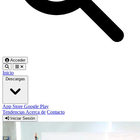
Acceder
Inicio
Descargas
App Store
Google Play
Tendencias
Acerca de
Contacto
Iniciar Sesión