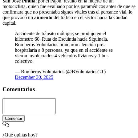
San José Pinula
, por el Pajón, resultó en la muerte de un
motociclista, quien fue evaluado por los paramédicos antes de que se
confirmara que no presentaba signos vitales tras el percance vial, lo
que provocó un
aumento
del tráfico en el sector hacia la Ciudad
capital.
Accidente de tránsito múltiple, se produjo en el
kilómetro 60. Ruta de Escuintla hacía Siquinala.
Bomberos Voluntarios brindaron atención pre-
hospitalaria a 8 personas, ya que en el accidente se
vieron involucrados 4 vehículos livianos y 1 bus
colectivo.
— Bomberos Voluntarios (@BVoluntariosGT)
December 30, 2025
Comentarios
Comentar
¿Qué opinas hoy?