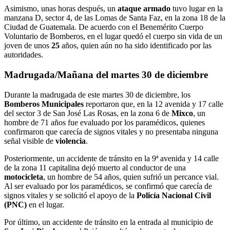
Asimismo, unas horas después, un
ataque armado
tuvo lugar en la
manzana D, sector 4, de las Lomas de Santa Faz, en la zona 18 de la
Ciudad de Guatemala. De acuerdo con el Benemérito Cuerpo
Voluntario de Bomberos, en el lugar quedó el cuerpo sin vida de un
joven de unos
25
años, quien aún no ha sido identificado por las
autoridades.
Madrugada/Mañana del martes 30 de diciembre
Durante la madrugada de este martes 30 de diciembre, los
Bomberos Municipales
reportaron que, en la 12 avenida y 17 calle
del sector 3 de San José Las Rosas, en la zona 6 de
Mixco
, un
hombre de 71 años fue evaluado por los paramédicos, quienes
confirmaron que carecía de signos vitales y no presentaba ninguna
señal visible de
violencia
.
Posteriormente, un accidente de tránsito en la 9ª avenida y 14 calle
de la zona 11 capitalina dejó muerto al conductor de una
motocicleta
, un hombre de 54 años, quien sufrió un percance vial.
Al ser evaluado por los paramédicos, se confirmó que carecía de
signos vitales y se solicitó el apoyo de la
Policía Nacional Civil
(PNC)
en el lugar.
Por último, un accidente de tránsito en la entrada al municipio de