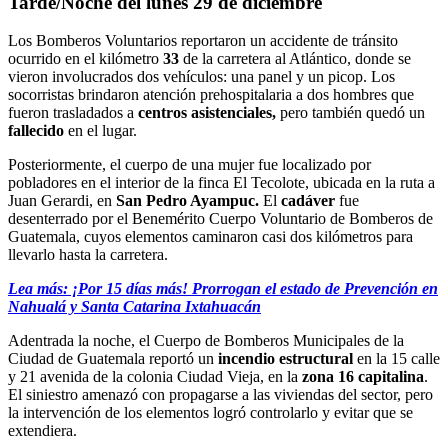
Tarde/Noche del lunes 29 de diciembre
Los Bomberos Voluntarios reportaron un accidente de tránsito
ocurrido en el kilómetro
33
de la carretera al Atlántico, donde se
vieron involucrados dos vehículos: una panel y un picop. Los
socorristas brindaron atención prehospitalaria a dos hombres que
fueron trasladados a
centros asistenciales,
pero también quedó un
fallecido
en el lugar.
Posteriormente, el cuerpo de una mujer fue localizado por
pobladores en el interior de la finca El Tecolote, ubicada en la ruta a
Juan Gerardi, en
San Pedro Ayampuc.
El
cadáver
fue
desenterrado por el Benemérito Cuerpo Voluntario de Bomberos de
Guatemala, cuyos elementos caminaron casi dos kilómetros para
llevarlo hasta la carretera.
Lea más: ¡Por 15 días más! Prorrogan el estado de Prevención en
Nahualá y Santa Catarina Ixtahuacán
Adentrada la noche, el Cuerpo de Bomberos Municipales de la
Ciudad de Guatemala reportó un
incendio estructural
en la 15 calle
y 21 avenida de la colonia Ciudad Vieja, en la
zona 16 capitalina
.
El siniestro amenazó con propagarse a las viviendas del sector, pero
la intervención de los elementos logró controlarlo y evitar que se
extendiera.