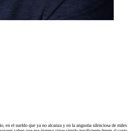
o, en el sueldo que ya no alcanza y en la angustia silenciosa de miles
ogares saben que ese ingreso sigue siendo insuficiente frente al costo