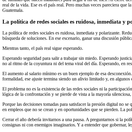
real de la vida. Ese es el país real. Pero muchas veces pareciera que l
Guatemala.
La política de redes sociales es ruidosa, inmediata y p
La política de redes sociales es ruidosa, inmediata y polarizante. Red
búsqueda de soluciones. En ese escenario, ganar una discusión públic
Mientras tanto, el país real sigue esperando.
Esperando seguridad para salir a trabajar sin miedo. Esperando justic
no al ritmo de la coyuntura ni del tema viral del día. Esperando, en re
El aumento al salario mínimo es un buen ejemplo de esa desconexión. P
formalidad, ese ajuste termina siendo un alivio limitado y, en algunos 
El problema no es la existencia de las redes sociales ni la participac
lógica de la confrontación y se pierde de vista a la mayoría silenciosa
Porque las decisiones tomadas para satisfacer la presión digital no se
en empleos que no se crean y en oportunidades que se pierden. La políti
Cerrar el año debería invitarnos a una pausa. A preguntarnos si la pol
consignas ni con enemigos imaginarios. Y a entender que gobernar, legi