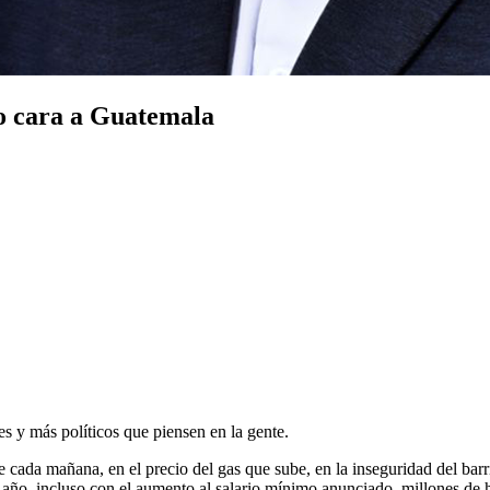
ndo cara a Guatemala
s y más políticos que piensen en la gente.
e cada mañana, en el precio del gas que sube, en la inseguridad del barri
l año, incluso con el aumento al salario mínimo anunciado, millones de h