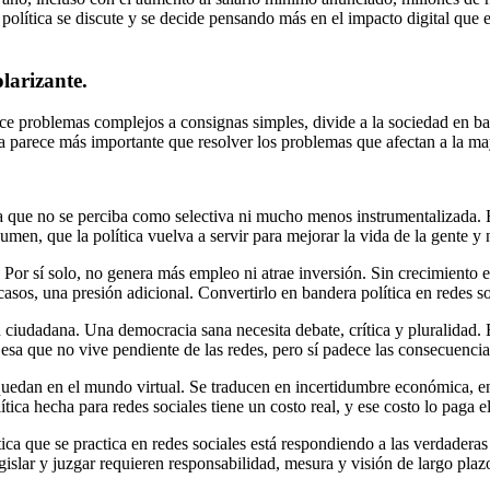
a política se discute y se decide pensando más en el impacto digital que 
olarizante.
uce problemas complejos a consignas simples, divide a la sociedad en ba
a parece más importante que resolver los problemas que afectan a la ma
ia que no se perciba como selectiva ni mucho menos instrumentalizada. 
sumen, que la política vuelva a servir para mejorar la vida de la gente y 
or sí solo, no genera más empleo ni atrae inversión. Sin crecimiento ec
casos, una presión adicional. Convertirlo en bandera política en redes s
ión ciudadana. Una democracia sana necesita debate, crítica y pluralidad
, esa que no vive pendiente de las redes, pero sí padece las consecuencia
 quedan en el mundo virtual. Se traducen en incertidumbre económica, en
ca hecha para redes sociales tiene un costo real, y ese costo lo paga el
ítica que se practica en redes sociales está respondiendo a las verdade
slar y juzgar requieren responsabilidad, mesura y visión de largo plazo