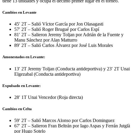
tiene 13 unidades y ocupa el décimo primer lugar en el torneo.
Cambios en Levante
45′ 2T – Salió Víctor García por Jon Olasagasti
57′ 2T – Salió Roger Brugué por Carlos Espí
81′ 2T – Salieron Jeremy Toljan por Adrián de la Fuente y
Manu Sánchez por Alan Matturro
89′ 2T – Salió Carlos Álvarez por José Luis Morales
Amonestados en Levante:
13′ 2T Jeremy Toljan (Conducta antideportiva) y 23′ 2T Unai
Elgezabal (Conducta antideportiva)
Expulsado en Levante:
28′ 1T Unai Vencedor (Roja directa)
Cambios en Celta
59′ 2T – Salió Marcos Alonso por Carlos Dominguez
67′ 2T – Salieron Fran Beltrán por Iago Aspas y Ferrán Jutglà
por Hugo Sotelo