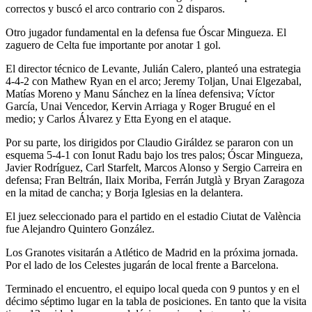
correctos y buscó el arco contrario con 2 disparos.
Otro jugador fundamental en la defensa fue Óscar Mingueza. El
zaguero de Celta fue importante por anotar 1 gol.
El director técnico de Levante, Julián Calero, planteó una estrategia
4-4-2 con Mathew Ryan en el arco; Jeremy Toljan, Unai Elgezabal,
Matías Moreno y Manu Sánchez en la línea defensiva; Víctor
García, Unai Vencedor, Kervin Arriaga y Roger Brugué en el
medio; y Carlos Álvarez y Etta Eyong en el ataque.
Por su parte, los dirigidos por Claudio Giráldez se pararon con un
esquema 5-4-1 con Ionut Radu bajo los tres palos; Óscar Mingueza,
Javier Rodríguez, Carl Starfelt, Marcos Alonso y Sergio Carreira en
defensa; Fran Beltrán, Ilaix Moriba, Ferrán Jutglà y Bryan Zaragoza
en la mitad de cancha; y Borja Iglesias en la delantera.
El juez seleccionado para el partido en el estadio Ciutat de València
fue Alejandro Quintero González.
Los Granotes visitarán a Atlético de Madrid en la próxima jornada.
Por el lado de los Celestes jugarán de local frente a Barcelona.
Terminado el encuentro, el equipo local queda con 9 puntos y en el
décimo séptimo lugar en la tabla de posiciones. En tanto que la visita