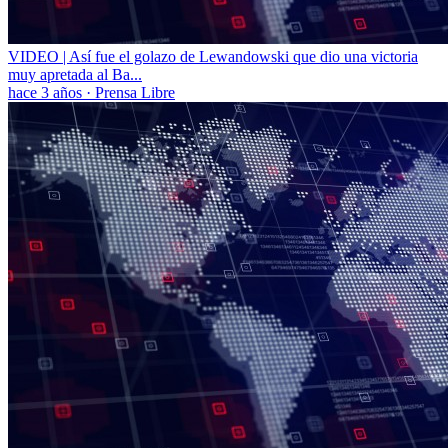
VIDEO | Así fue el golazo de Lewandowski que dio una victoria
muy apretada al Ba...
hace 3 años
·
Prensa Libre