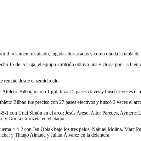
adrid: resumen, resultado, jugadas destacadas y cómo queda la tabla de 
echa 15 de la Liga, el equipo anfitrión obtuvo una victoria por 1 a 0 en
te remate desde el semicírculo.
 Athletic Bilbao marcó 1 gol, hizo 15 pases claves y buscó 2 veces el a
hletic Bilbao fue preciso con 27 pases efectivos y buscó 3 veces el arco
-5-1 con Unai Simón en el arco; Jesús Areso, Aitor Paredes, Aymeric La
o; y Gorka Guruzeta en el ataque.
squema 4-4-2 con Jan Oblak bajo los tres palos; Nahuel Molina, Marc 
ncha; y Thiago Almada y Julián Álvarez en la delantera.