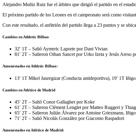
Alejandro Muñiz Ruiz fue el árbitro que dirigió el partido en el estadio
El próximo partido de los Leones en el campeonato será como visitante 
Con este resultado, el anfitrión del partido llega a 23 puntos y se ubic
Cambios en Athletic Bilbao
32′ 1T – Salió Aymeric Laporte por Dani Vivian
81′ 2T – Salieron Oihan Sancet por Urko Izeta y Jesús Areso 
Amonestados en Athletic Bilbao:
13′ 1T Mikel Jauregizar (Conducta antideportiva), 19′ 1T Iñig
Cambios en Atlético de Madrid
45′ 2T – Salió Conor Gallagher por Koke
61′ 2T – Salieron Clément Lenglet por Matteo Ruggeri y Thia
65′ 2T – Salieron Julián Álvarez por Antoine Griezmann, Iñi
71′ 2T – Salió Nicolás González por Giacomo Raspadori
Amonestados en Atlético de Madrid: