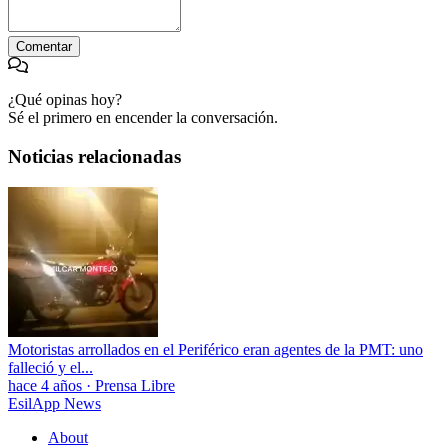
Comentar
¿Qué opinas hoy?
Sé el primero en encender la conversación.
Noticias relacionadas
Motoristas arrollados en el Periférico eran agentes de la PMT: uno
falleció y el...
hace 4 años
·
Prensa Libre
EsilApp News
About