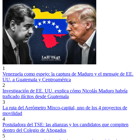
1
Venezuela como espejo: la captura de Maduro y el mensaje de EE.
UU. a Guatemala y Centroamérica
2
Investigación de EE. UU. explica cómo Nicolás Maduro habría
traficado ilícitos desde Guatemala
3
La ruta del Aerómetro Mixco-capital, uno de los 4 proyectos de
movilidad
4
Postuladora del TSE: las alianzas y los candidatos que compiten
dentro del Colegio de Abogados
5