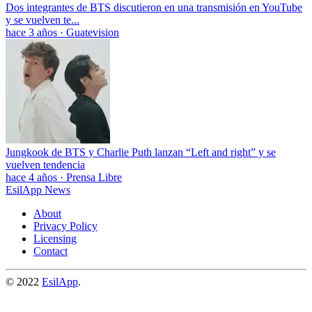
Dos integrantes de BTS discutieron en una transmisión en YouTube
y se vuelven te...
hace 3 años
·
Guatevision
Jungkook de BTS y Charlie Puth lanzan “Left and right” y se
vuelven tendencia
hace 4 años
·
Prensa Libre
EsilApp News
About
Privacy Policy
Licensing
Contact
© 2022
EsilApp
.